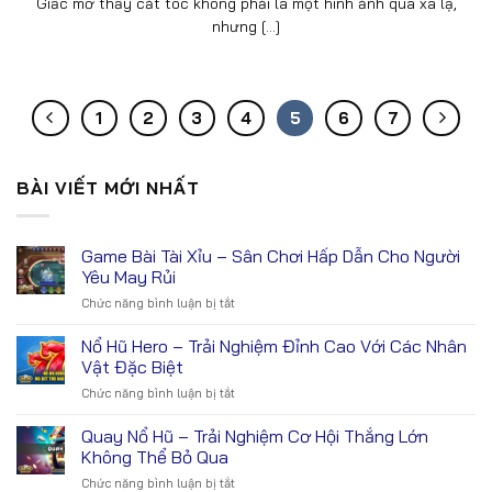
Giấc mơ thấy cắt tóc không phải là một hình ảnh quá xa lạ,
nhưng [...]
1
2
3
4
5
6
7
BÀI VIẾT MỚI NHẤT
Game Bài Tài Xỉu – Sân Chơi Hấp Dẫn Cho Người
Yêu May Rủi
Chức năng bình luận bị tắt
ở
Game
Bài
Nổ Hũ Hero – Trải Nghiệm Đỉnh Cao Với Các Nhân
Tài
Vật Đặc Biệt
Xỉu
Chức năng bình luận bị tắt
ở
–
Nổ
Sân
Hũ
Quay Nổ Hũ – Trải Nghiệm Cơ Hội Thắng Lớn
Chơi
Hero
Hấp
Không Thể Bỏ Qua
–
Dẫn
Chức năng bình luận bị tắt
ở
Trải
Cho