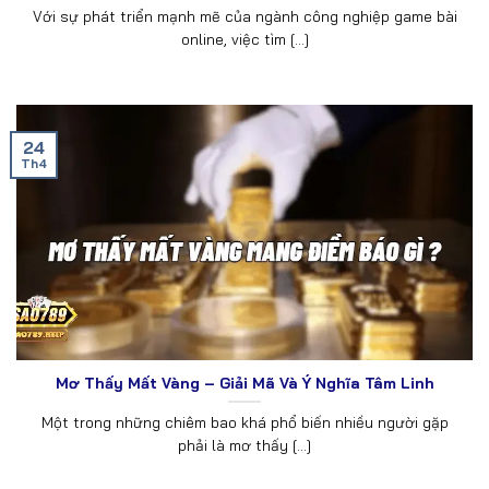
Với sự phát triển mạnh mẽ của ngành công nghiệp game bài
online, việc tìm [...]
24
Th4
Mơ Thấy Mất Vàng – Giải Mã Và Ý Nghĩa Tâm Linh
Một trong những chiêm bao khá phổ biến nhiều người gặp
phải là mơ thấy [...]