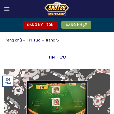
Bỏ
qua
nội
dung
ĐĂNG KÝ +79K
ĐĂNG NHẬP
Trang chủ
–
Tin Tức
–
Trang 5
TIN TỨC
24
Th4