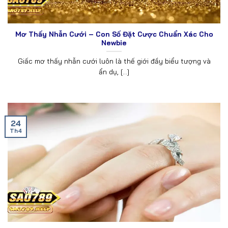
Mơ Thấy Nhẫn Cưới – Con Số Đặt Cược Chuẩn Xác Cho
Newbie
Giấc mơ thấy nhẫn cưới luôn là thế giới đầy biểu tượng và
ẩn dụ, [...]
24
Th4