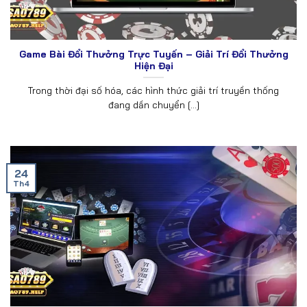
Game Bài Đổi Thưởng Trực Tuyến – Giải Trí Đổi Thưởng
Hiện Đại
Trong thời đại số hóa, các hình thức giải trí truyền thống
đang dần chuyển [...]
24
Th4