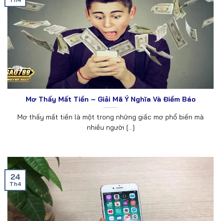
Mơ Thấy Mất Tiền – Giải Mã Ý Nghĩa Và Điềm Báo
Mơ thấy mất tiền là một trong những giấc mơ phổ biến mà
nhiều người [...]
24
Th4