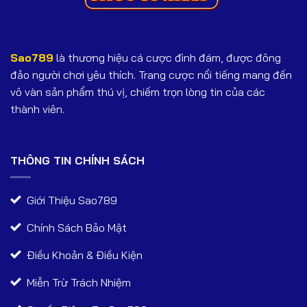
Sao789
là thương hiệu cá cược đình đám, được đông
đảo người chơi yêu thích. Trang cược nổi tiếng mang đến
vô vàn sản phẩm thú vị, chiếm trọn lòng tin của các
thành viên.
THÔNG TIN CHÍNH SÁCH
Giới Thiệu Sao789
Chính Sách Bảo Mật
Điều Khoản & Điều Kiện
Miễn Trừ Trách Nhiệm