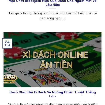
Mẹo Chơi Blackjack Hiệu Quả Dành Cho Người Mới Và
Lâu Năm
Blackjack là một trong những trò chơi bài phổ biến nhất tại
các sòng bạc [...]
24
Th4
Cách Chơi Bài Xì Dách Và Những Chiến Thuật Thắng
Lớn
Xì dách là một trò chơi bài dân gian cực kỳ phổ biến ở Việt