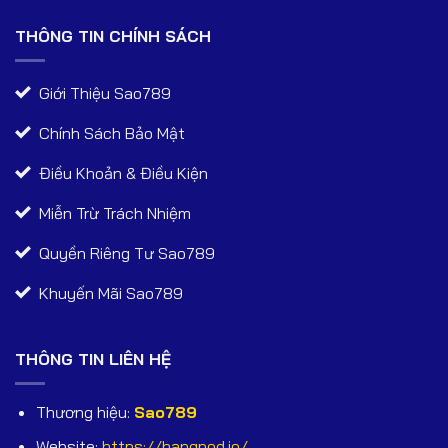
THÔNG TIN CHÍNH SÁCH
Giới Thiệu Sao789
Chính Sách Bảo Mật
Điều Khoản & Điều Kiện
Miễn Trừ Trách Nhiệm
Quyền Riêng Tư Sao789
Khuyến Mãi Sao789
THÔNG TIN LIÊN HỆ
Thương hiệu:
Sao789
Website:
https://hangpod.io/