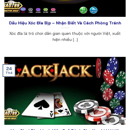
Dấu Hiệu Xóc Đĩa Bịp – Nhận Biết Và Cách Phòng Tránh
Xóc đĩa là trò chơi dân gian quen thuộc với người Việt, xuất
hiện nhiều [...]
24
Th4