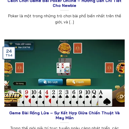
Cách Chơi Game Bài Poker Online – Hướng Dẫn Chi Tiết
Cho Newbie
Poker là một trong những trò chơi bài phổ biến nhất trên thế
giới, và [...]
24
Th4
Game Bài Rồng Lửa – Sự Kết Hợp Giữa Chiến Thuật Và
May Mắn
Trong thế giới giải trí trực tuyến ngày càng phát triển, các