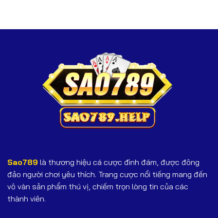
Xèng
Các
Bỏ
–
Bí
Qua
Khám
Quyết
Phá
Chinh
Bí
Phục
Mật
Jackpot
Giúp
Bạn
Giành
Chiến
Thắng
Sao789
là thương hiệu cá cược đình đám, được đông
đảo người chơi yêu thích. Trang cược nổi tiếng mang đến
vô vàn sản phẩm thú vị, chiếm trọn lòng tin của các
thành viên.