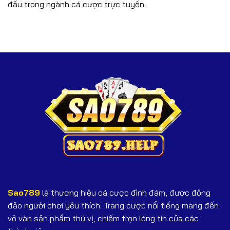
đầu trong ngành cá cược trực tuyến.
Sao789
là thương hiệu cá cược đình đám, được đông
đảo người chơi yêu thích. Trang cược nổi tiếng mang đến
vô vàn sản phẩm thú vị, chiếm trọn lòng tin của các