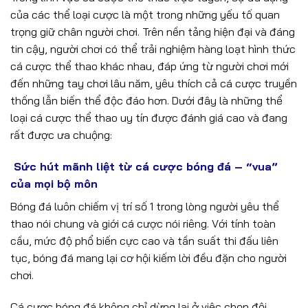
của các thể loại cược là một trong những yếu tố quan
trọng giữ chân người chơi. Trên nền tảng hiện đại và đáng
tin cậy, người chơi có thể trải nghiệm hàng loạt hình thức
cá cược thể thao khác nhau, đáp ứng từ người chơi mới
đến những tay chơi lâu năm, yêu thích cả cá cược truyền
thống lẫn biến thể độc đáo hơn. Dưới đây là những thể
loại cá cược thể thao uy tín được đánh giá cao và đang
rất được ưa chuộng:
Sức hút mãnh liệt từ cá cược bóng đá – “vua”
của mọi bộ môn
Bóng đá luôn chiếm vị trí số 1 trong lòng người yêu thể
thao nói chung và giới cá cược nói riêng. Với tính toàn
cầu, mức độ phổ biến cực cao và tần suất thi đấu liên
tục, bóng đá mang lại cơ hội kiếm lời đều đặn cho người
chơi.
Cá cược bóng đá không chỉ dừng lại ở việc chọn đội