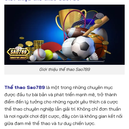
Giới thiệu thể thao Sao789
Thể thao Sao789
là một trong những chuyên mục
được đầu tư bài bản và phát triển mạnh mẽ, trở thành
điểm đến lý tưởng cho những người yêu thích cá cược
thể thao chuyên nghiệp lẫn giải trí. Không chỉ đơn thuần
là nơi người chơi đặt cược, đây còn là không gian kết nối
giữa đam mê thể thao và tư duy chiến lược.