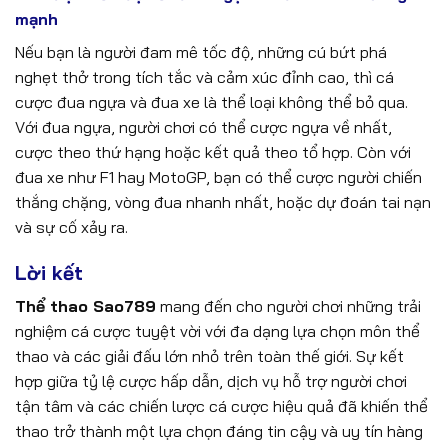
mạnh
Nếu bạn là người đam mê tốc độ, những cú bứt phá
nghẹt thở trong tích tắc và cảm xúc đỉnh cao, thì cá
cược đua ngựa và đua xe là thể loại không thể bỏ qua.
Với đua ngựa, người chơi có thể cược ngựa về nhất,
cược theo thứ hạng hoặc kết quả theo tổ hợp. Còn với
đua xe như F1 hay MotoGP, bạn có thể cược người chiến
thắng chặng, vòng đua nhanh nhất, hoặc dự đoán tai nạn
và sự cố xảy ra.
Lời kết
Thể thao Sao789
mang đến cho người chơi những trải
nghiệm cá cược tuyệt vời với đa dạng lựa chọn môn thể
thao và các giải đấu lớn nhỏ trên toàn thế giới. Sự kết
hợp giữa tỷ lệ cược hấp dẫn, dịch vụ hỗ trợ người chơi
tận tâm và các chiến lược cá cược hiệu quả đã khiến thể
thao trở thành một lựa chọn đáng tin cậy và uy tín hàng