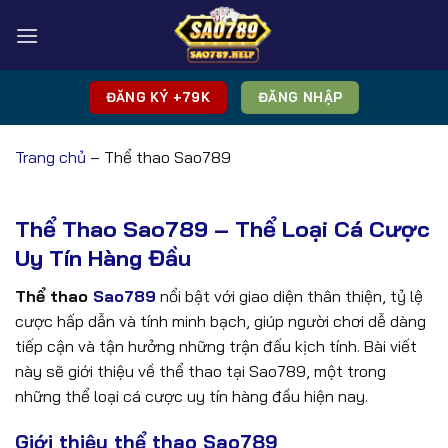
Bỏ
qua
nội
dung
ĐĂNG KÝ +79K
ĐĂNG NHẬP
Trang chủ
–
Thể thao Sao789
Thể Thao Sao789 – Thể Loại Cá Cược
Uy Tín Hàng Đầu
Thể thao
Sao789
nổi bật với giao diện thân thiện, tỷ lệ
cược hấp dẫn và tính minh bạch, giúp người chơi dễ dàng
tiếp cận và tận hưởng những trận đấu kịch tính. Bài viết
này sẽ giới thiệu về thể thao tại Sao789, một trong
những thể loại cá cược uy tín hàng đầu hiện nay.
Giới thiệu thể thao Sao789