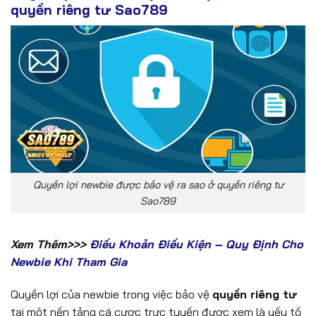
quyền riêng tư Sao789
Quyền lợi newbie được bảo vệ ra sao ở quyền riêng tư
Sao789
Xem Thêm>>>
Điều Khoản Điều Kiện – Quy Định Cho
Newbie Khi Tham Gia
Quyền lợi của newbie trong việc bảo vệ
quyền riêng tư
tại một nền tảng cá cược trực tuyến được xem là yếu tố