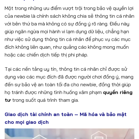
Một trong những ưu điểm vượt trội trong bảo vệ quyền lợi
của newbie là chính sách không chia sẻ thông tin cá nhân
với bên thứ ba mà không có sự đồng ý rõ ràng. Điều này
giúp ngăn ngừa mọi hành vi lạm dụng dữ liệu, chẳng hạn
như việc sử dụng thông tin cá nhân để phục vụ các mục
đích không liên quan, như quảng cáo không mong muốn
hoặc các chiến dịch tiếp thị phi pháp.
Tại các nền tảng uy tín, thông tin cá nhân chỉ được sử
dụng vào các mục đích đã được người chơi đồng ý, mang
đến sự bảo vệ an toàn tối đa cho newbie, đồng thời giúp
họ tránh được những tình huống xâm phạm
quyền riêng
tư
trong suốt quá trình tham gia.
Giao dịch tài chính an toàn – Mã hóa và bảo mật
cho mọi giao dịch