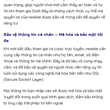
quan trọng, giúp người chơi mới cảm thấy an toàn và tự
tin khi tham gia. Dưới đây là những cách thức cụ thể mà
quyền lợi của newbie được bảo vệ trong vấn đề quyền về
riêng tư:
Bảo vệ thông tin cá nhân – Mã hóa và bảo mật tối
đa
Khi mới bắt đầu tham gia cá cược trực tuyến, newbie cần
cung cấp thông tin cá nhân như họ tên, email, số điện
thoại và thông tin tài chính. Đây là dữ liệu vô cùng nhạy
cảm, và để bảo vệ quyền lợi người chơi, nền tảng uy tín
luôn sử dụng các công nghệ mã hóa tiên tiến như SSL
(Secure Socket Layer).
Mọi thông tin bạn nhập vào sẽ được mã hóa và bảo mật
tuyệt đối trong suốt quá trình giao dịch, đảm bảo không
bị truy cập trái phép từ bên ngoài.