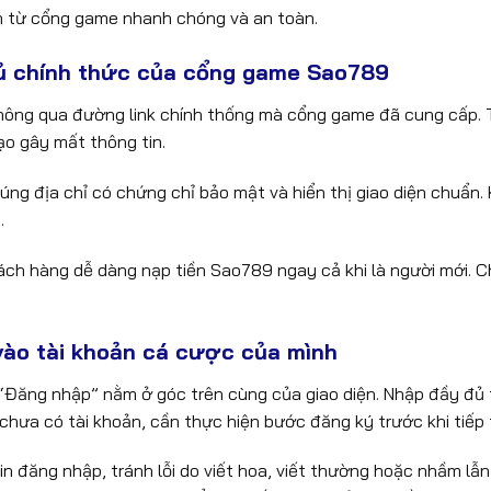
h từ cổng game nhanh chóng và an toàn.
hủ chính thức của cổng game Sao789
thông qua đường link chính thống mà cổng game đã cung cấp.
ạo gây mất thông tin.
ng địa chỉ có chứng chỉ bảo mật và hiển thị giao diện chuẩn. 
p.
khách hàng dễ dàng nạp tiền Sao789 ngay cả khi là người mới. 
vào tài khoản cá cược của mình
t “Đăng nhập” nằm ở góc trên cùng của giao diện. Nhập đầy đủ
chưa có tài khoản, cần thực hiện bước đăng ký trước khi tiếp 
 đăng nhập, tránh lỗi do viết hoa, viết thường hoặc nhầm lẫn