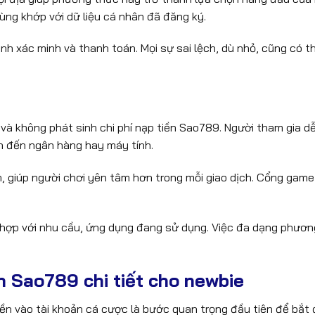
rùng khớp với dữ liệu cá nhân đã đăng ký.
rình xác minh và thanh toán. Mọi sự sai lệch, dù nhỏ, cũng có 
ọn và không phát sinh chi phí nạp tiền Sao789. Người tham gia 
ần đến ngân hàng hay máy tính.
 giúp người chơi yên tâm hơn trong mỗi giao dịch. Cổng game h
.
hợp với nhu cầu, ứng dụng đang sử dụng. Việc đa dạng phương 
n Sao789 chi tiết cho newbie
iền vào tài khoản cá cược là bước quan trọng đầu tiên để bắt đầ