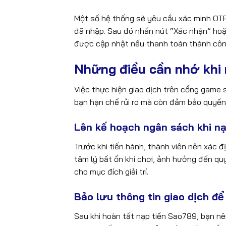
Một số hệ thống sẽ yêu cầu xác minh OTP
đã nhập. Sau đó nhấn nút “Xác nhận” hoặc
được cập nhật nếu thanh toán thành côn
Những điều cần nhớ khi
Việc thực hiện giao dịch trên cổng game 
bạn hạn chế rủi ro mà còn đảm bảo quyền l
Lên kế hoạch ngân sách khi n
Trước khi tiến hành, thành viên nên xác 
tâm lý bất ổn khi chơi, ảnh hưởng đến qu
cho mục đích giải trí.
Bảo lưu thông tin giao dịch để
Sau khi hoàn tất nạp tiền Sao789, bạn nên