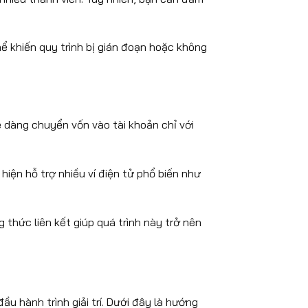
thể khiến quy trình bị gián đoạn hoặc không
dễ dàng chuyển vốn vào tài khoản chỉ với
iện hỗ trợ nhiều ví điện tử phổ biến như
thức liên kết giúp quá trình này trở nên
u hành trình giải trí. Dưới đây là hướng