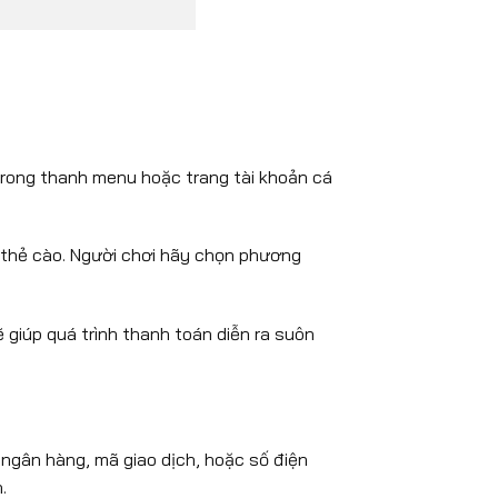
 trong thanh menu hoặc trang tài khoản cá
 thẻ cào. Người chơi hãy chọn phương
 giúp quá trình thanh toán diễn ra suôn
 ngân hàng, mã giao dịch, hoặc số điện
h.