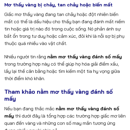
Mơ thấy vàng bị chảy, tan chảy hoặc biến mất
Giấc mơ thấy vàng đang tan chảy hoặc đột nhiên biến
mất có thể là dấu hiệu cho thấy bạn đang đánh mất niềm
tin hoặc giá trị nào đó trong cuộc sống. Nó phản ánh sự
bất ổn trong tư duy hoặc cảm xúc, đôi khi là nỗi sợ bị phụ
thuộc quá nhiều vào vật chất.
Nhiều người tin rằng
nằm mơ thấy vàng đánh số mấy
trong trường hợp này có thể giúp họ hóa giải điềm xấu,
lấy lại thế cân bằng hoặc tìm kiếm một tia hy vọng giữa
thời điểm khó khăn.
Tham khảo nằm mơ thấy vàng đánh số
mấy
Nếu bạn đang thắc mắc
nằm mơ thấy vàng đánh số
mấy
thì dưới đây là tổng hợp các trường hợp giấc mơ liên
quan đến vàng và những con số may mắn tương ứng