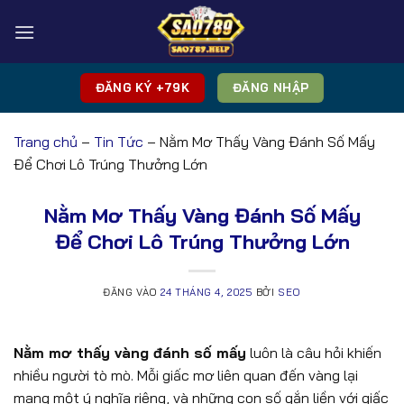
Bỏ
qua
nội
dung
ĐĂNG KÝ +79K
ĐĂNG NHẬP
Trang chủ
–
Tin Tức
–
Nằm Mơ Thấy Vàng Đánh Số Mấy
Để Chơi Lô Trúng Thưởng Lớn
Nằm Mơ Thấy Vàng Đánh Số Mấy
Để Chơi Lô Trúng Thưởng Lớn
ĐĂNG VÀO
24 THÁNG 4, 2025
BỞI
SEO
Nằm mơ thấy vàng đánh số mấy
luôn là câu hỏi khiến
nhiều người tò mò. Mỗi giấc mơ liên quan đến vàng lại
mang một ý nghĩa riêng, và những con số gắn liền với giấc