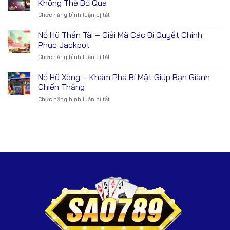
Hấp
Không Thể Bỏ Qua
–
Dẫn
Chức năng bình luận bị tắt
ở
Trải
Cho
Quay
Nghiệm
Người
Nổ
Nổ Hũ Thần Tài – Giải Mã Các Bí Quyết Chinh
Đỉnh
Yêu
Hũ
Cao
Phục Jackpot
May
–
Với
Rủi
Chức năng bình luận bị tắt
ở
Trải
Các
Nổ
Nghiệm
Nhân
Hũ
Nổ Hũ Xèng – Khám Phá Bí Mật Giúp Bạn Giành
Cơ
Vật
Thần
Hội
Chiến Thắng
Đặc
Tài
Thắng
Biệt
Chức năng bình luận bị tắt
ở
–
Lớn
Nổ
Giải
Không
Hũ
Mã
Thể
Xèng
Các
Bỏ
–
Bí
Qua
Khám
Quyết
Phá
Chinh
Bí
Phục
Mật
Jackpot
Giúp
Bạn
Giành
Chiến
Thắng