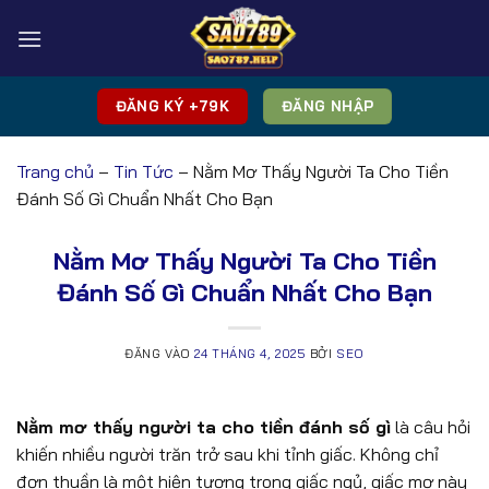
Bỏ
qua
nội
dung
ĐĂNG KÝ +79K
ĐĂNG NHẬP
Trang chủ
–
Tin Tức
–
Nằm Mơ Thấy Người Ta Cho Tiền
Đánh Số Gì Chuẩn Nhất Cho Bạn
Nằm Mơ Thấy Người Ta Cho Tiền
Đánh Số Gì Chuẩn Nhất Cho Bạn
ĐĂNG VÀO
24 THÁNG 4, 2025
BỞI
SEO
Nằm mơ thấy người ta cho tiền đánh số gì
là câu hỏi
khiến nhiều người trăn trở sau khi tỉnh giấc. Không chỉ
đơn thuần là một hiện tượng trong giấc ngủ, giấc mơ này