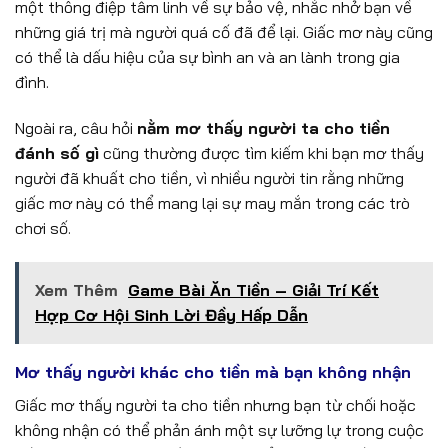
một thông điệp tâm linh về sự bảo vệ, nhắc nhở bạn về
những giá trị mà người quá cố đã để lại. Giấc mơ này cũng
có thể là dấu hiệu của sự bình an và an lành trong gia
đình.
Ngoài ra, câu hỏi
nằm mơ thấy người ta cho tiền
đánh số gì
cũng thường được tìm kiếm khi bạn mơ thấy
người đã khuất cho tiền, vì nhiều người tin rằng những
giấc mơ này có thể mang lại sự may mắn trong các trò
chơi số.
Xem Thêm
Game Bài Ăn Tiền – Giải Trí Kết
Hợp Cơ Hội Sinh Lời Đầy Hấp Dẫn
Mơ thấy người khác cho tiền mà bạn không nhận
Giấc mơ thấy người ta cho tiền nhưng bạn từ chối hoặc
không nhận có thể phản ánh một sự lưỡng lự trong cuộc