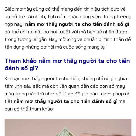
Giấc mơ này cũng có thể mang đến tín hiệu tích cực về
sự hỗ trợ tài chính, tình cảm hoặc công việc. Trong trường
hợp này,
nằm mơ thấy người ta cho tiền đánh số gì
có thể chỉ ra một cơ hội tuyệt vời mà bạn sẽ nhận được
trong tương lai gần. Hãy mở lòng và chuẩn bị tinh thần để
tận dụng những cơ hội mà cuộc sống mang lại.
Tham khảo nằm mơ thấy người ta cho tiền
đánh số gì?
Khi bạn mơ thấy người ta cho tiền, không chỉ có ý nghĩa
tâm linh sâu sắc mà còn liên quan đến các con số may
mắn trong các trò chơi số. Dưới đây là các trường hợp chi
tiết
nằm mơ thấy người ta cho tiền đánh số gì
mà
bạn có thể tham khảo: