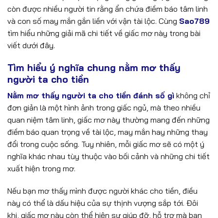
còn được nhiều người tin rằng ẩn chứa điềm báo tâm linh
và con số may mắn gắn liền với vận tài lộc. Cùng
Sao789
tìm hiểu những giải mã chi tiết về giấc mơ này trong bài
viết dưới đây.
Tìm hiểu ý nghĩa chung nằm mơ thấy
người ta cho tiền
Nằm mơ thấy người ta cho tiền đánh số gì
không chỉ
đơn giản là một hình ảnh trong giấc ngủ, mà theo nhiều
quan niệm tâm linh, giấc mơ này thường mang đến những
điềm báo quan trọng về tài lộc, may mắn hay những thay
đổi trong cuộc sống. Tuy nhiên, mỗi giấc mơ sẽ có một ý
nghĩa khác nhau tùy thuộc vào bối cảnh và những chi tiết
xuất hiện trong mơ.
Nếu bạn mơ thấy mình được người khác cho tiền, điều
này có thể là dấu hiệu của sự thịnh vượng sắp tới. Đôi
khi, giấc mơ này còn thể hiện sự giúp đỡ, hỗ trợ mà bạn