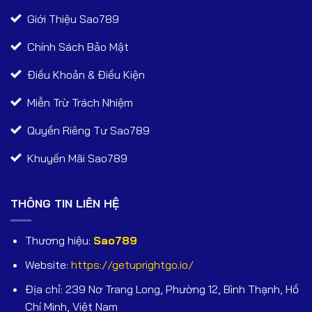
Giới Thiệu Sao789
Chính Sách Bảo Mật
Điều Khoản & Điều Kiện
Miễn Trừ Trách Nhiệm
Quyền Riêng Tư Sao789
Khuyến Mãi Sao789
THÔNG TIN LIÊN HỆ
Thương hiệu:
Sao789
Website:
https://getuprightgo.io/
Địa chỉ: 239 Nơ Trang Long, Phường 12, Bình Thạnh, Hồ
Chí Minh, Việt Nam