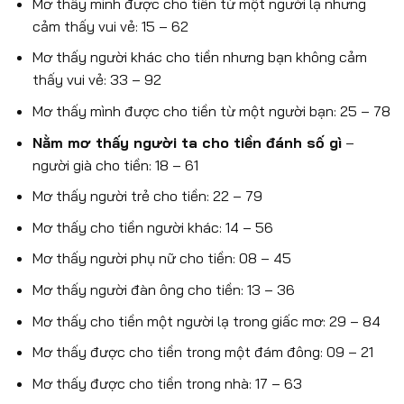
Mơ thấy mình được cho tiền từ một người lạ nhưng
cảm thấy vui vẻ: 15 – 62
Mơ thấy người khác cho tiền nhưng bạn không cảm
thấy vui vẻ: 33 – 92
Mơ thấy mình được cho tiền từ một người bạn: 25 – 78
Nằm mơ thấy người ta cho tiền đánh số gì
–
người già cho tiền: 18 – 61
Mơ thấy người trẻ cho tiền: 22 – 79
Mơ thấy cho tiền người khác: 14 – 56
Mơ thấy người phụ nữ cho tiền: 08 – 45
Mơ thấy người đàn ông cho tiền: 13 – 36
Mơ thấy cho tiền một người lạ trong giấc mơ: 29 – 84
Mơ thấy được cho tiền trong một đám đông: 09 – 21
Mơ thấy được cho tiền trong nhà: 17 – 63