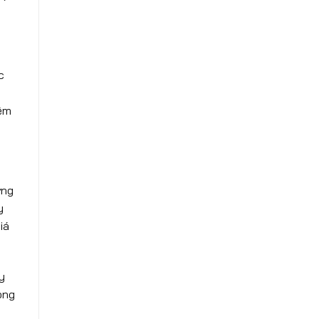
c
iệm
ờng
y
iá
y
ong