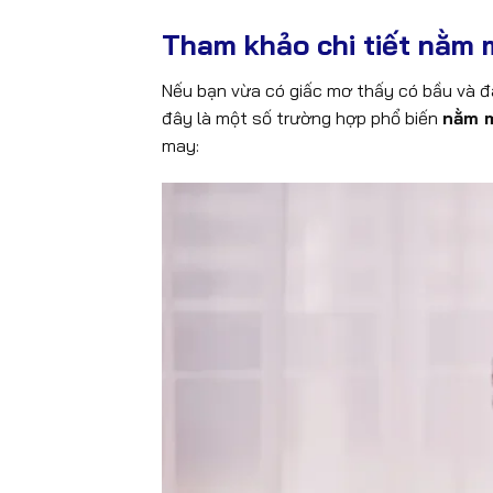
Tham khảo chi tiết nằm
Nếu bạn vừa có giấc mơ thấy có bầu và đ
đây là một số trường hợp phổ biến
nằm m
may: