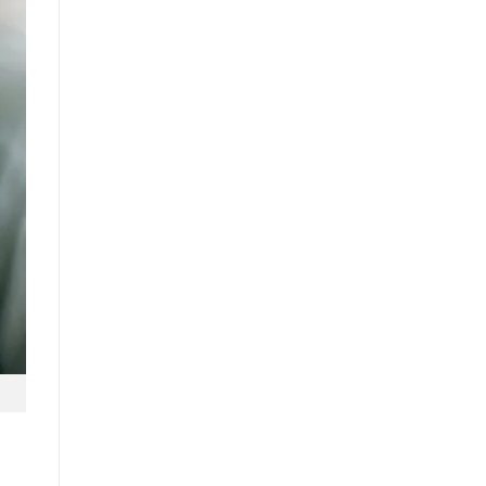
–
Quyết
Khám
Chinh
Phá
Phục
Bí
Jackpot
Mật
Giúp
Bạn
Giành
Chiến
Thắng