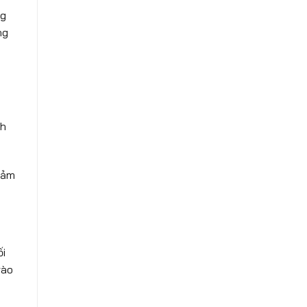
ng
ng
nh
cảm
ối
vào