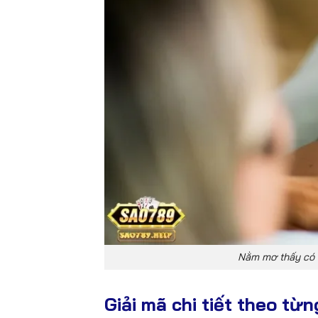
Nằm mơ thấy có b
Giải mã chi tiết theo t