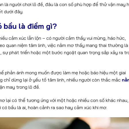
n là người chơi lô đề, đâu là con số phù hợp để thử vận may 
ết dưới đây.
 bầu là điềm gì?
ều cảm xúc lẫn lộn – có người cảm thấy vui mừng, háo hức,
 Theo quan niệm tâm linh, việc nằm mơ thấy mang thai thường là
i, sự phát triển hoặc một bước ngoặt quan trọng sắp xảy ra tr
 thể phản ánh mong muốn được làm mẹ hoặc báo hiệu một giai
 chỉ dừng lại ở yếu tố tâm linh, nhiều người còn thắc mắc
nằ
ận may trong lô đề.
 mơ lại có thể tương ứng với một hoặc nhiều con số khác nhau,
 có bầu là ai, hoàn cảnh ra sao hay cảm xúc khi mơ.