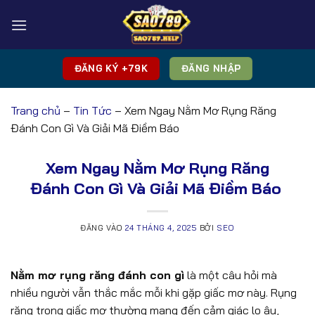
Bỏ
qua
nội
dung
ĐĂNG KÝ +79K
ĐĂNG NHẬP
Trang chủ
–
Tin Tức
–
Xem Ngay Nằm Mơ Rụng Răng
Đánh Con Gì Và Giải Mã Điềm Báo
Xem Ngay Nằm Mơ Rụng Răng
Đánh Con Gì Và Giải Mã Điềm Báo
ĐĂNG VÀO
24 THÁNG 4, 2025
BỞI
SEO
Nằm mơ rụng răng đánh con gì
là một câu hỏi mà
nhiều người vẫn thắc mắc mỗi khi gặp giấc mơ này. Rụng
răng trong giấc mơ thường mang đến cảm giác lo âu,