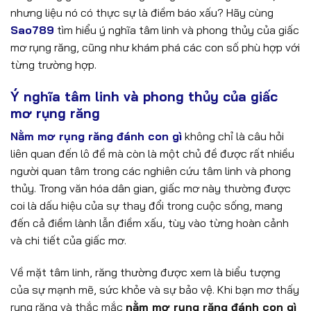
nhưng liệu nó có thực sự là điềm báo xấu? Hãy cùng
Sao789
tìm hiểu ý nghĩa tâm linh và phong thủy của giấc
mơ rụng răng, cũng như khám phá các con số phù hợp với
từng trường hợp.
Ý nghĩa tâm linh và phong thủy của giấc
mơ rụng răng
Nằm mơ rụng răng đánh con gì
không chỉ là câu hỏi
liên quan đến lô đề mà còn là một chủ đề được rất nhiều
người quan tâm trong các nghiên cứu tâm linh và phong
thủy. Trong văn hóa dân gian, giấc mơ này thường được
coi là dấu hiệu của sự thay đổi trong cuộc sống, mang
đến cả điềm lành lẫn điềm xấu, tùy vào từng hoàn cảnh
và chi tiết của giấc mơ.
Về mặt tâm linh, răng thường được xem là biểu tượng
của sự mạnh mẽ, sức khỏe và sự bảo vệ. Khi bạn mơ thấy
rụng răng và thắc mắc
nằm mơ rụng răng đánh con gì