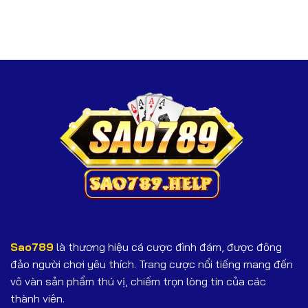
Nổ
Giải
Không
Hũ
Mã
Thể
Xèng
Các
Bỏ
–
Bí
Qua
Khám
Quyết
Phá
Chinh
Bí
Phục
Mật
Jackpot
Giúp
Bạn
Giành
Chiến
Thắng
Sao789
là thương hiệu cá cược đình đám, được đông
đảo người chơi yêu thích. Trang cược nổi tiếng mang đến
vô vàn sản phẩm thú vị, chiếm trọn lòng tin của các
thành viên.