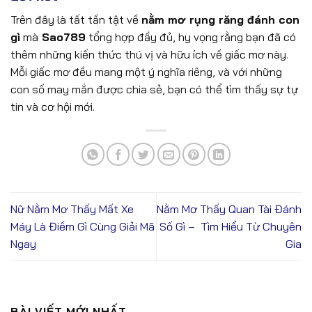
Trên đây là tất tần tật về
nằm mơ rụng răng đánh con
gì
mà
Sao789
tổng hợp đầy đủ, hy vọng rằng bạn đã có
thêm những kiến thức thú vị và hữu ích về giấc mơ này.
Mỗi giấc mơ đều mang một ý nghĩa riêng, và với những
con số may mắn được chia sẻ, bạn có thể tìm thấy sự tự
tin và cơ hội mới.
Nữ Nằm Mơ Thấy Mất Xe
Nằm Mơ Thấy Quan Tài Đánh
Máy Là Điềm Gì Cùng Giải Mã
Số Gì – Tìm Hiểu Từ Chuyên
Ngay
Gia
BÀI VIẾT MỚI NHẤT