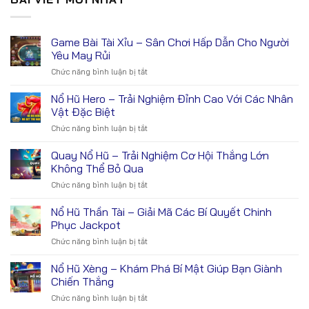
Game Bài Tài Xỉu – Sân Chơi Hấp Dẫn Cho Người
Yêu May Rủi
Chức năng bình luận bị tắt
ở
Game
Bài
Nổ Hũ Hero – Trải Nghiệm Đỉnh Cao Với Các Nhân
Tài
Vật Đặc Biệt
Xỉu
Chức năng bình luận bị tắt
ở
–
Nổ
Sân
Hũ
Quay Nổ Hũ – Trải Nghiệm Cơ Hội Thắng Lớn
Chơi
Hero
Hấp
Không Thể Bỏ Qua
–
Dẫn
Chức năng bình luận bị tắt
ở
Trải
Cho
Quay
Nghiệm
Người
Nổ
Nổ Hũ Thần Tài – Giải Mã Các Bí Quyết Chinh
Đỉnh
Yêu
Hũ
Cao
Phục Jackpot
May
–
Với
Rủi
Chức năng bình luận bị tắt
ở
Trải
Các
Nổ
Nghiệm
Nhân
Hũ
Nổ Hũ Xèng – Khám Phá Bí Mật Giúp Bạn Giành
Cơ
Vật
Thần
Hội
Chiến Thắng
Đặc
Tài
Thắng
Biệt
Chức năng bình luận bị tắt
ở
–
Lớn