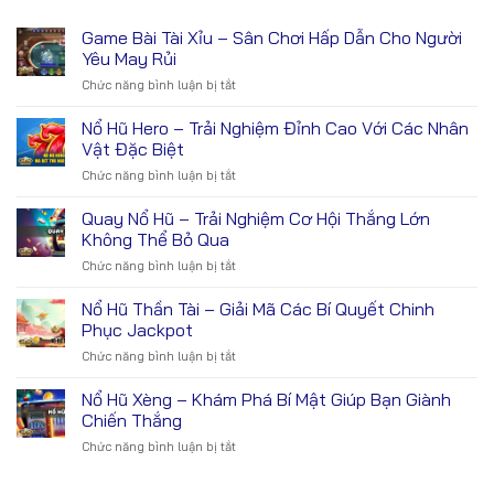
Game Bài Tài Xỉu – Sân Chơi Hấp Dẫn Cho Người
Yêu May Rủi
Chức năng bình luận bị tắt
ở
Game
Bài
Nổ Hũ Hero – Trải Nghiệm Đỉnh Cao Với Các Nhân
Tài
Vật Đặc Biệt
Xỉu
Chức năng bình luận bị tắt
ở
–
Nổ
Sân
Hũ
Quay Nổ Hũ – Trải Nghiệm Cơ Hội Thắng Lớn
Chơi
Hero
Hấp
Không Thể Bỏ Qua
–
Dẫn
Chức năng bình luận bị tắt
ở
Trải
Cho
Quay
Nghiệm
Người
Nổ
Nổ Hũ Thần Tài – Giải Mã Các Bí Quyết Chinh
Đỉnh
Yêu
Hũ
Cao
Phục Jackpot
May
–
Với
Rủi
Chức năng bình luận bị tắt
ở
Trải
Các
Nổ
Nghiệm
Nhân
Hũ
Nổ Hũ Xèng – Khám Phá Bí Mật Giúp Bạn Giành
Cơ
Vật
Thần
Hội
Chiến Thắng
Đặc
Tài
Thắng
Biệt
Chức năng bình luận bị tắt
ở
–
Lớn
Nổ
Giải
Không
Hũ
Mã
Thể