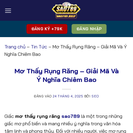
Bỏ
qua
nội
dung
ĐĂNG KÝ +79K
ĐĂNG NHẬP
Trang chủ
–
Tin Tức
–
Mơ Thấy Rụng Răng – Giải Mã Và Ý
Nghĩa Chiêm Bao
Mơ Thấy Rụng Răng – Giải Mã Và
Ý Nghĩa Chiêm Bao
ĐĂNG VÀO
24 THÁNG 4, 2025
BỞI
SEO
Giấc
mơ thấy rụng răng
sao789
là một trong những
giấc mơ phổ biến và mang nhiều ý nghĩa trong văn hóa
tâm linh và phong thủy. Đối với nhiều người, việc mơ rụng