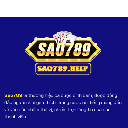
Xèng
Các
Bỏ
–
Bí
Qua
Khám
Quyết
Phá
Chinh
Bí
Phục
Mật
Jackpot
Giúp
Bạn
Giành
Chiến
Thắng
Sao789
là thương hiệu cá cược đình đám, được đông
đảo người chơi yêu thích. Trang cược nổi tiếng mang đến
vô vàn sản phẩm thú vị, chiếm trọn lòng tin của các
thành viên.