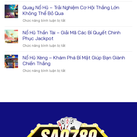
Nổ
Sân
Hũ
Quay Nổ Hũ – Trải Nghiệm Cơ Hội Thắng Lớn
Chơi
Hero
Hấp
Không Thể Bỏ Qua
–
Dẫn
Chức năng bình luận bị tắt
ở
Trải
Cho
Quay
Nghiệm
Người
Nổ
Nổ Hũ Thần Tài – Giải Mã Các Bí Quyết Chinh
Đỉnh
Yêu
Hũ
Cao
Phục Jackpot
May
–
Với
Rủi
Chức năng bình luận bị tắt
ở
Trải
Các
Nổ
Nghiệm
Nhân
Hũ
Nổ Hũ Xèng – Khám Phá Bí Mật Giúp Bạn Giành
Cơ
Vật
Thần
Hội
Chiến Thắng
Đặc
Tài
Thắng
Biệt
Chức năng bình luận bị tắt
ở
–
Lớn
Nổ
Giải
Không
Hũ
Mã
Thể
Xèng
Các
Bỏ
–
Bí
Qua
Khám
Quyết
Phá
Chinh
Bí
Phục
Mật
Jackpot
Giúp
Bạn
Giành
Chiến