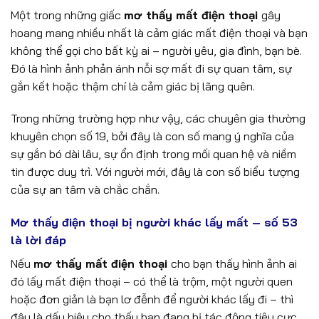
Một trong những giấc
mơ thấy mất điện thoại
gây
hoang mang nhiều nhất là cảm giác mất điện thoại và bạn
không thể gọi cho bất kỳ ai – người yêu, gia đình, bạn bè.
Đó là hình ảnh phản ánh nỗi sợ mất đi sự quan tâm, sự
gắn kết hoặc thậm chí là cảm giác bị lãng quên.
Trong những trường hợp như vậy, các chuyên gia thường
khuyên chọn số 19, bởi đây là con số mang ý nghĩa của
sự gắn bó dài lâu, sự ổn định trong mối quan hệ và niềm
tin được duy trì. Với người mới, đây là con số biểu tượng
của sự an tâm và chắc chắn.
Mơ thấy điện thoại bị người khác lấy mất – số 53
là lời đáp
Nếu
mơ thấy mất điện thoại
cho bạn thấy hình ảnh ai
đó lấy mất điện thoại – có thể là trộm, một người quen
hoặc đơn giản là bạn lơ đễnh để người khác lấy đi – thì
đây là dấu hiệu cho thấy bạn đang bị tác động tiêu cực