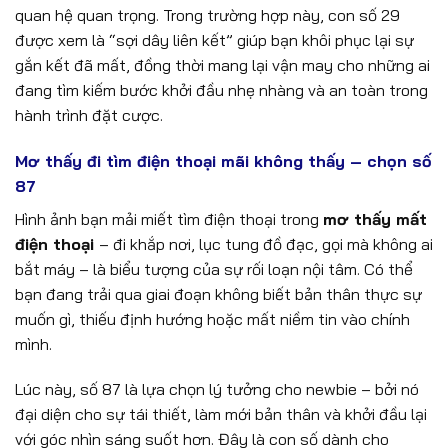
quan hệ quan trọng. Trong trường hợp này, con số 29
được xem là “sợi dây liên kết” giúp bạn khôi phục lại sự
gắn kết đã mất, đồng thời mang lại vận may cho những ai
đang tìm kiếm bước khởi đầu nhẹ nhàng và an toàn trong
hành trình đặt cược.
Mơ thấy đi tìm điện thoại mãi không thấy – chọn số
87
Hình ảnh bạn mải miết tìm điện thoại trong
mơ thấy mất
điện thoại
– đi khắp nơi, lục tung đồ đạc, gọi mà không ai
bắt máy – là biểu tượng của sự rối loạn nội tâm. Có thể
bạn đang trải qua giai đoạn không biết bản thân thực sự
muốn gì, thiếu định hướng hoặc mất niềm tin vào chính
mình.
Lúc này, số 87 là lựa chọn lý tưởng cho newbie – bởi nó
đại diện cho sự tái thiết, làm mới bản thân và khởi đầu lại
với góc nhìn sáng suốt hơn. Đây là con số dành cho