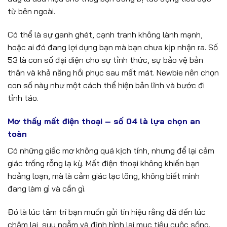
từ bên ngoài.
Có thể là sự ganh ghét, cạnh tranh không lành mạnh,
hoặc ai đó đang lợi dụng bạn mà bạn chưa kịp nhận ra. Số
53 là con số đại diện cho sự tỉnh thức, sự bảo vệ bản
thân và khả năng hồi phục sau mất mát. Newbie nên chọn
con số này như một cách thể hiện bản lĩnh và bước đi
tỉnh táo.
Mơ thấy mất điện thoại – số 04 là lựa chọn an
toàn
Có những giấc mơ không quá kịch tính, nhưng để lại cảm
giác trống rỗng lạ kỳ. Mất điện thoại không khiến bạn
hoảng loạn, mà là cảm giác lạc lõng, không biết mình
đang làm gì và cần gì.
Đó là lúc tâm trí bạn muốn gửi tín hiệu rằng đã đến lúc
chậm lại, suy ngẫm và định hình lại mục tiêu cuộc sống.