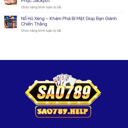
Phục Jackpot
–
Với
Rủi
Chức năng bình luận bị tắt
ở
Trải
Các
Nổ
Nghiệm
Nhân
Hũ
Nổ Hũ Xèng – Khám Phá Bí Mật Giúp Bạn Giành
Cơ
Vật
Thần
Hội
Chiến Thắng
Đặc
Tài
Thắng
Biệt
Chức năng bình luận bị tắt
ở
–
Lớn
Nổ
Giải
Không
Hũ
Mã
Thể
Xèng
Các
Bỏ
–
Bí
Qua
Khám
Quyết
Phá
Chinh
Bí
Phục
Mật
Jackpot
Giúp
Bạn
Giành
Chiến
Thắng