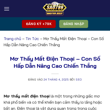
Bỏ
qua
nội
dung
ĐĂNG KÝ +79K
ĐĂNG NHẬP
Trang chủ
–
Tin Tức
–
Mơ Thấy Mất Điện Thoại – Con Số
Hấp Dẫn Nâng Cao Chiến Thắng
Mơ Thấy Mất Điện Thoại – Con Số
Hấp Dẫn Nâng Cao Chiến Thắng
ĐĂNG VÀO
24 THÁNG 4, 2025
BỞI
SEO
Mơ thấy mất điện thoại
là một trong những giấc mơ
khá phổ biến và có thể khiến bạn cảm thấy lo lắng hoặc
bất an. Điện thoại là vật dụng quan trọng trong cuộc