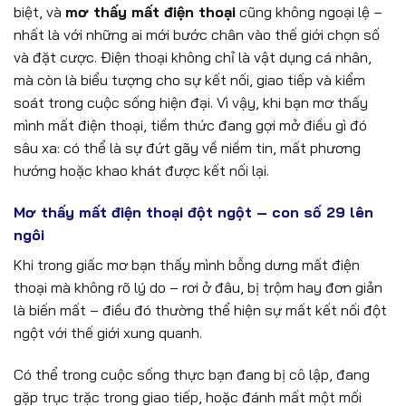
biệt, và
mơ thấy mất điện thoại
cũng không ngoại lệ –
nhất là với những ai mới bước chân vào thế giới chọn số
và đặt cược. Điện thoại không chỉ là vật dụng cá nhân,
mà còn là biểu tượng cho sự kết nối, giao tiếp và kiểm
soát trong cuộc sống hiện đại. Vì vậy, khi bạn mơ thấy
mình mất điện thoại, tiềm thức đang gợi mở điều gì đó
sâu xa: có thể là sự đứt gãy về niềm tin, mất phương
hướng hoặc khao khát được kết nối lại.
Mơ thấy mất điện thoại đột ngột – con số 29 lên
ngôi
Khi trong giấc mơ bạn thấy mình bỗng dưng mất điện
thoại mà không rõ lý do – rơi ở đâu, bị trộm hay đơn giản
là biến mất – điều đó thường thể hiện sự mất kết nối đột
ngột với thế giới xung quanh.
Có thể trong cuộc sống thực bạn đang bị cô lập, đang
gặp trục trặc trong giao tiếp, hoặc đánh mất một mối