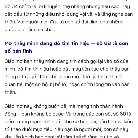
Số 04 chính là lời khuyên nhẹ nhàng nhưng sâu sắc: hãy
bắt đầu từ những điều nhỏ, đừng vội vã, và lắng nghe bản
thân. Với người mới, đây là con số đại diện cho những
bước đi chậm mà chắc.
Mơ thấy mình đang dò tìm tín hiệu – số 68 là con
số bản lĩnh
Giấc mơ bạn thấy mình đang tìm cách gọi lại vào số của
mình, dò tìm tín hiệu hoặc bật máy liên tục cho thấy bạn
đang rất quyết tâm khôi phục một thứ gì đó: một mối
quan hệ, một cơ hội bị bỏ lỡ, hoặc chính lòng tin vào bản
thân.
Giấc mơ này không buồn bã, mà mang tinh thần hành
động – bạn không bỏ cuộc. Và trong các con số, số 68 là
biểu tượng mạnh mẽ nhất cho sự bền chí, bản lĩnh và kiên
trì theo đuổi mục tiêu. Nếu bạn là người mới, con số này
khuyến khích bạn chơi với tâm thế rõ ràng, tự tin và