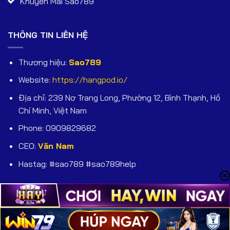
Khuyến Mãi Sao789
THÔNG TIN LIÊN HỆ
Thương hiệu:
Sao789
Website:
https://hangpod.io/
Địa chỉ: 239 Nơ Trang Long, Phường 12, Bình Thạnh, Hồ
Chí Minh, Việt Nam
Phone: 0909829682
CEO:
Văn Nam
Hastag: #sao789 #sao789help
Copyright 2025 ©
hangpod.io