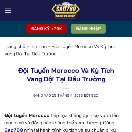
Bỏ
qua
nội
dung
ĐĂNG KÝ +79K
ĐĂNG NHẬP
Trang chủ
–
Tin Tức
–
Đội Tuyển Morocco Và Kỳ Tích
Vang Dội Tại Đấu Trường
Đội Tuyển Morocco Và Kỳ Tích
Vang Dội Tại Đấu Trường
ĐĂNG VÀO
25 THÁNG 4, 2025
BỞI
SEO
Đội tuyển Morocco
tiếp tục khẳng định sự vươn lên
mạnh mẽ và đẳng cấp không thể xem thường. Cùng
Sao789
nhìn lại hành trình kỳ tích và sự chuẩn bị kỹ