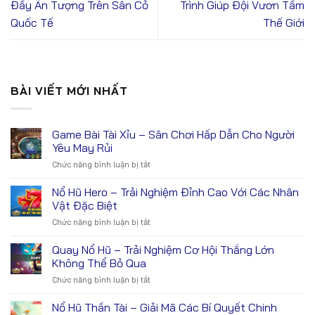
Đầy Ấn Tượng Trên Sân Cỏ
Trình Giúp Đội Vươn Tầm
Quốc Tế
Thế Giới
BÀI VIẾT MỚI NHẤT
Game Bài Tài Xỉu – Sân Chơi Hấp Dẫn Cho Người
Yêu May Rủi
Chức năng bình luận bị tắt
ở
Game
Bài
Nổ Hũ Hero – Trải Nghiệm Đỉnh Cao Với Các Nhân
Tài
Vật Đặc Biệt
Xỉu
Chức năng bình luận bị tắt
ở
–
Nổ
Sân
Hũ
Quay Nổ Hũ – Trải Nghiệm Cơ Hội Thắng Lớn
Chơi
Hero
Hấp
Không Thể Bỏ Qua
–
Dẫn
Chức năng bình luận bị tắt
ở
Trải
Cho
Quay
Nghiệm
Người
Nổ
Nổ Hũ Thần Tài – Giải Mã Các Bí Quyết Chinh
Đỉnh
Yêu