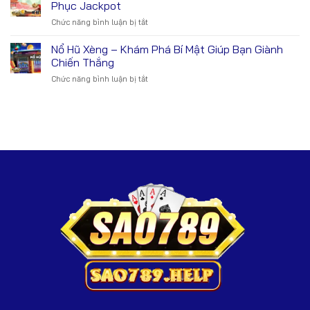
Hũ
Cao
Phục Jackpot
May
–
Với
Rủi
Chức năng bình luận bị tắt
ở
Trải
Các
Nổ
Nghiệm
Nhân
Hũ
Nổ Hũ Xèng – Khám Phá Bí Mật Giúp Bạn Giành
Cơ
Vật
Thần
Hội
Chiến Thắng
Đặc
Tài
Thắng
Biệt
Chức năng bình luận bị tắt
ở
–
Lớn
Nổ
Giải
Không
Hũ
Mã
Thể
Xèng
Các
Bỏ
–
Bí
Qua
Khám
Quyết
Phá
Chinh
Bí
Phục
Mật
Jackpot
Giúp
Bạn
Giành
Chiến
Thắng