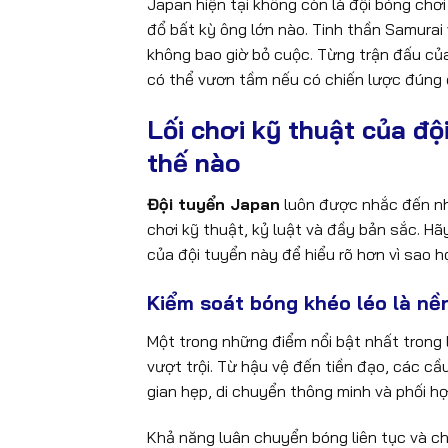
Japan hiện tại không còn là đội bóng chơi
đổ bất kỳ ông lớn nào. Tinh thần Samurai
không bao giờ bỏ cuộc. Từng trận đấu củ
có thể vươn tầm nếu có chiến lược đúng 
Lối chơi kỹ thuật của độ
thế nào
Đội tuyển Japan
luôn được nhắc đến nh
chơi kỹ thuật, kỷ luật và đầy bản sắc. Hã
của đội tuyển này để hiểu rõ hơn vì sao h
Kiểm soát bóng khéo léo là nề
Một trong những điểm nổi bật nhất trong 
vượt trội. Từ hậu vệ đến tiền đạo, các c
gian hẹp, di chuyển thông minh và phối h
Khả năng luân chuyển bóng liên tục và ch