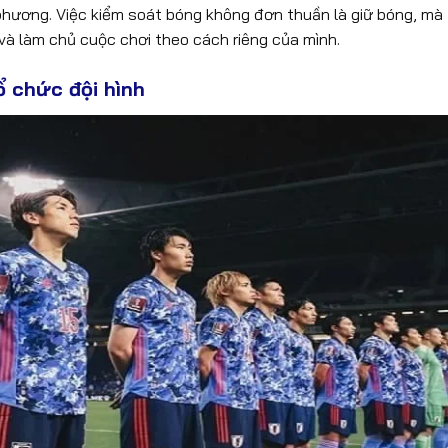
phương. Việc kiểm soát bóng không đơn thuần là giữ bóng, mà
 và làm chủ cuộc chơi theo cách riêng của mình.
ổ chức đội hình