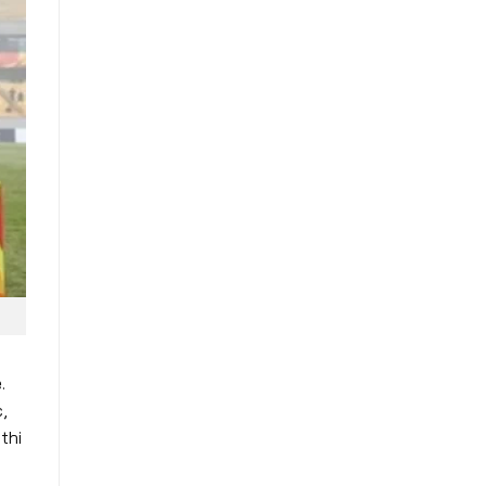
–
Quyết
Khám
Chinh
Phá
Phục
Bí
Jackpot
Mật
Giúp
Bạn
Giành
Chiến
Thắng
.
,
thi