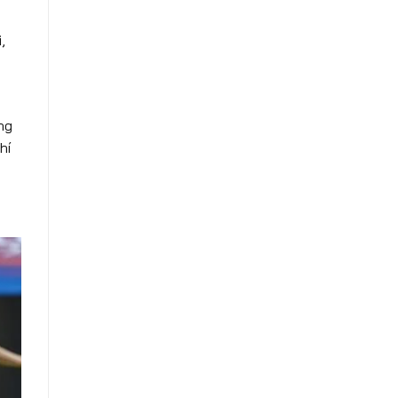
,
ng
hí