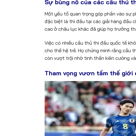
Sự bùng nổ của các cầu thủ th
Một yếu tố quan trọng góp phần vào sự p
đặc biệt là thi đấu tại các giải hàng đầu
cao ở châu lục khác đã giúp họ trưởng thà
Việc có nhiều cầu thủ thi đấu quốc tế k
cho thế hệ trẻ. Họ chứng minh rằng cầu 
còn vượt trội nhờ tinh thần kiên cường v
Tham vọng vươn tầm thế giới 