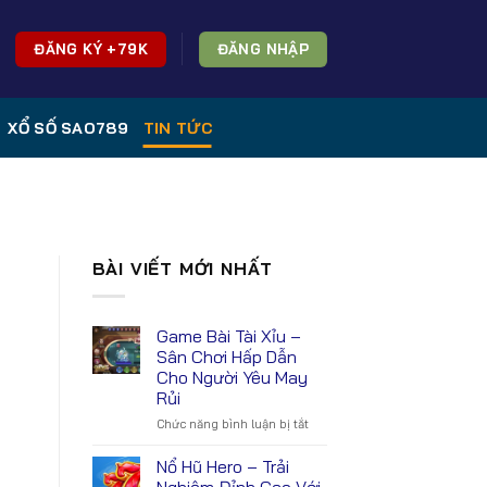
ĐĂNG KÝ +79K
ĐĂNG NHẬP
XỔ SỐ SAO789
TIN TỨC
BÀI VIẾT MỚI NHẤT
Game Bài Tài Xỉu –
Sân Chơi Hấp Dẫn
Cho Người Yêu May
Rủi
Chức năng bình luận bị tắt
ở
Game
Bài
Nổ Hũ Hero – Trải
Tài
Nghiệm Đỉnh Cao Với