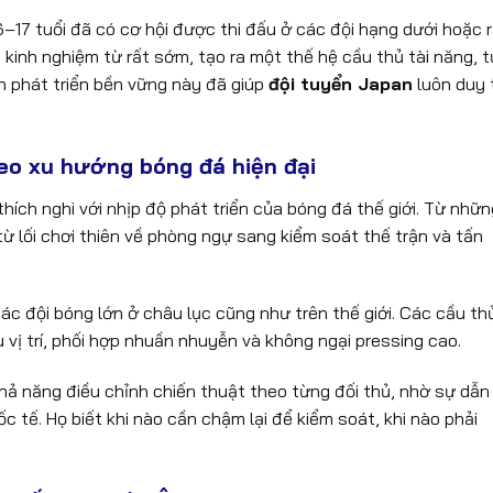
–17 tuổi đã có cơ hội được thi đấu ở các đội hạng dưới hoặc 
y kinh nghiệm từ rất sớm, tạo ra một thế hệ cầu thủ tài năng, t
ình phát triển bền vững này đã giúp
đội tuyển Japan
luôn duy t
heo xu hướng bóng đá hiện đại
ích nghi với nhịp độ phát triển của bóng đá thế giới. Từ nhữn
 lối chơi thiên về phòng ngự sang kiểm soát thế trận và tấn
ác đội bóng lớn ở châu lục cũng như trên thế giới. Các cầu th
 vị trí, phối hợp nhuần nhuyễn và không ngại pressing cao.
hả năng điều chỉnh chiến thuật theo từng đối thủ, nhờ sự dẫn
 tế. Họ biết khi nào cần chậm lại để kiểm soát, khi nào phải