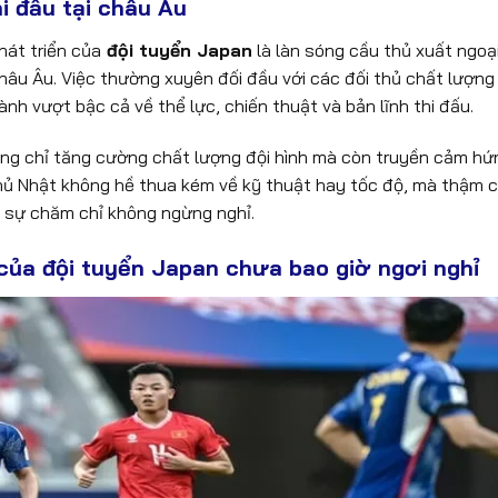
i đấu tại châu Âu
hát triển của
đội tuyển Japan
là làn sóng cầu thủ xuất ngoại
 châu Âu. Việc thường xuyên đối đầu với các đối thủ chất lượng
nh vượt bậc cả về thể lực, chiến thuật và bản lĩnh thi đấu.
hông chỉ tăng cường chất lượng đội hình mà còn truyền cảm hứ
thủ Nhật không hề thua kém về kỹ thuật hay tốc độ, mà thậm c
à sự chăm chỉ không ngừng nghỉ.
của đội tuyển Japan chưa bao giờ ngơi nghỉ