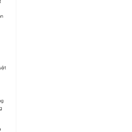
t
àn
uật
ng
g
à