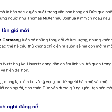
mà là bản sắc xuyên suốt trong văn hóa bóng đá Đức qua nhi
những người như Thomas Müller hay Joshua Kimmich ngày nay.
 làn gió mới
ển Germany
luôn có những thay đổi về lực lượng, nhưng khôn
 các thế hệ cầu thủ không chỉ diễn ra suôn sẻ mà còn mở ra m
n Wirtz hay Kai Havertz đang dần chiếm lĩnh vai trò quan trọng
t và hiện đại hơn.
tại, mang lại niềm tin và kỳ vọng lớn từ người hâm mộ vào một 
 đổi con người, tinh thần Đức vẫn được giữ nguyên, tạo nên mộ
ích nghi đáng nể