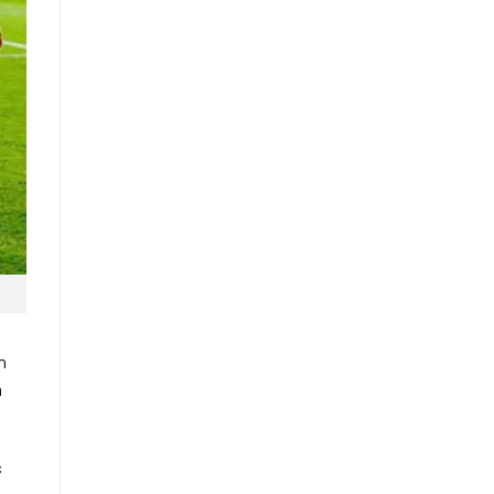
–
Quyết
Khám
Chinh
Phá
Phục
Bí
Jackpot
Mật
Giúp
Bạn
Giành
Chiến
Thắng
h
n
c