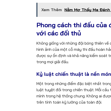
Xem Thêm
Nằm Mơ Thấy Ma Đánh 
Phong cách thi đấu của 
với các đối thủ
Không giống với những đội bóng thiên về
hình ảnh của một cỗ máy thi đấu hoàn hảo.
được sự ổn định và khả năng kiểm soát tr
trong mọi giải đấu.
Kỷ luật chiến thuật là nền mó
Một trong những điểm đặc biệt nhất tron
luật tuyệt đối trong chiến thuật. Mỗi cầu t
mình trong hệ thống chung. Không ai đượ
trên tính toán kỹ lưỡng của toàn đội.