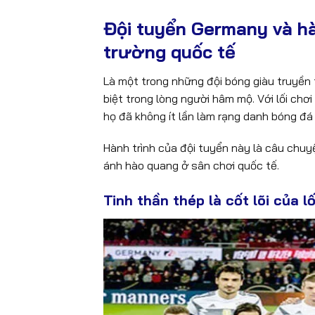
Đội tuyển Germany và hàn
trường quốc tế
Là một trong những đội bóng giàu truyền 
biệt trong lòng người hâm mộ. Với lối chơi
họ đã không ít lần làm rạng danh bóng đá
Hành trình của đội tuyển này là câu chuyệ
ánh hào quang ở sân chơi quốc tế.
Tinh thần thép là cốt lõi của l