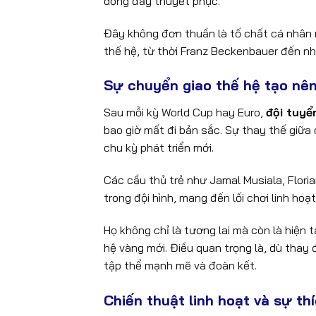
dòng đầy thuyết phục.
Đây không đơn thuần là tố chất cá nhân 
thế hệ, từ thời Franz Beckenbauer đến 
Sự chuyển giao thế hệ tạo nên
Sau mỗi kỳ World Cup hay Euro,
đội tuy
bao giờ mất đi bản sắc. Sự thay thế giữa
chu kỳ phát triển mới.
Các cầu thủ trẻ như Jamal Musiala, Floria
trong đội hình, mang đến lối chơi linh hoạ
Họ không chỉ là tương lai mà còn là hiện 
hệ vàng mới. Điều quan trọng là, dù thay
tập thể mạnh mẽ và đoàn kết.
Chiến thuật linh hoạt và sự th