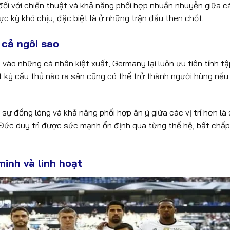
 đối với chiến thuật và khả năng phối hợp nhuần nhuyễn giữa c
ực kỳ khó chịu, đặc biệt là ở những trận đấu then chốt.
 cả ngôi sao
 vào những cá nhân kiệt xuất, Germany lại luôn ưu tiên tính tậ
t kỳ cầu thủ nào ra sân cũng có thể trở thành người hùng nếu
ự đồng lòng và khả năng phối hợp ăn ý giữa các vị trí hơn là
 Đức duy trì được sức mạnh ổn định qua từng thế hệ, bất chấ
inh và linh hoạt