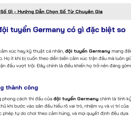
Số Gì - Hướng Dẫn Chọn Số Từ Chuyên Gia
đội tuyển Germany có gì đặc biệt so
 cảm xúc hay kỹ thuật cá nhân,
đội tuyển Germany
mang đế
 Họ ít khi bị cuốn theo diễn biến cảm xúc trận đấu mà luôn gi
ận đấu vượt trội. Đây chính là điều khiến họ trở nên đáng gờm
ng thành công
g phong cách thi đấu của
đội tuyển Germany
chính là tính k
hủ khi bước vào sân đều hiểu rõ vai trò, nhiệm vụ và vị trí của
c phép tự do chơi theo cảm hứng, và mọi quyết định đều dựa