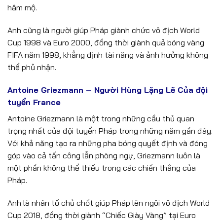
hâm mộ.
Anh cũng là người giúp Pháp giành chức vô địch World
Cup 1998 và Euro 2000, đồng thời giành quả bóng vàng
FIFA năm 1998, khẳng định tài năng và ảnh hưởng không
thể phủ nhận.
Antoine Griezmann – Người Hùng Lặng Lẽ Của đội
tuyển France
Antoine Griezmann là một trong những cầu thủ quan
trọng nhất của đội tuyển Pháp trong những năm gần đây.
Với khả năng tạo ra những pha bóng quyết định và đóng
góp vào cả tấn công lẫn phòng ngự, Griezmann luôn là
một phần không thể thiếu trong các chiến thắng của
Pháp.
Anh là nhân tố chủ chốt giúp Pháp lên ngôi vô địch World
Cup 2018, đồng thời giành “Chiếc Giày Vàng” tại Euro