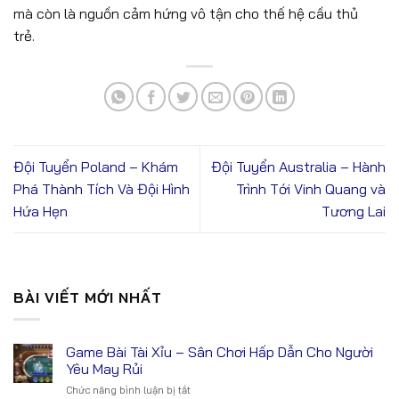
mà còn là nguồn cảm hứng vô tận cho thế hệ cầu thủ
trẻ.
Đội Tuyển Poland – Khám
Đội Tuyển Australia – Hành
Phá Thành Tích Và Đội Hình
Trình Tới Vinh Quang và
Hứa Hẹn
Tương Lai
BÀI VIẾT MỚI NHẤT
Game Bài Tài Xỉu – Sân Chơi Hấp Dẫn Cho Người
Yêu May Rủi
Chức năng bình luận bị tắt
ở