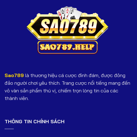
Mật
Jackpot
Giúp
Bạn
Giành
Chiến
Thắng
Sao789
là thương hiệu cá cược đình đám, được đông
đảo người chơi yêu thích. Trang cược nổi tiếng mang đến
vô vàn sản phẩm thú vị, chiếm trọn lòng tin của các
thành viên.
THÔNG TIN CHÍNH SÁCH