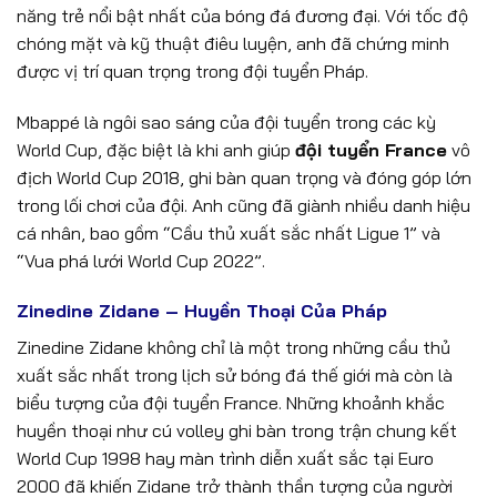
năng trẻ nổi bật nhất của bóng đá đương đại. Với tốc độ
chóng mặt và kỹ thuật điêu luyện, anh đã chứng minh
được vị trí quan trọng trong đội tuyển Pháp.
Mbappé là ngôi sao sáng của đội tuyển trong các kỳ
World Cup, đặc biệt là khi anh giúp
đội tuyển France
vô
địch World Cup 2018, ghi bàn quan trọng và đóng góp lớn
trong lối chơi của đội. Anh cũng đã giành nhiều danh hiệu
cá nhân, bao gồm “Cầu thủ xuất sắc nhất Ligue 1” và
“Vua phá lưới World Cup 2022”.
Zinedine Zidane – Huyền Thoại Của Pháp
Zinedine Zidane không chỉ là một trong những cầu thủ
xuất sắc nhất trong lịch sử bóng đá thế giới mà còn là
biểu tượng của đội tuyển France. Những khoảnh khắc
huyền thoại như cú volley ghi bàn trong trận chung kết
World Cup 1998 hay màn trình diễn xuất sắc tại Euro
2000 đã khiến Zidane trở thành thần tượng của người