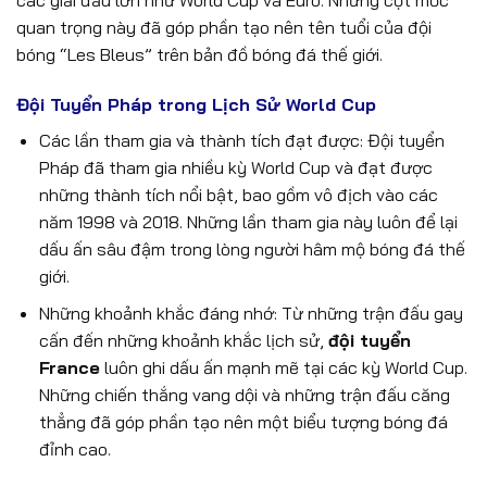
các giải đấu lớn như World Cup và Euro. Những cột mốc
quan trọng này đã góp phần tạo nên tên tuổi của đội
bóng “Les Bleus” trên bản đồ bóng đá thế giới.
Đội Tuyển Pháp trong Lịch Sử World Cup
Các lần tham gia và thành tích đạt được: Đội tuyển
Pháp đã tham gia nhiều kỳ World Cup và đạt được
những thành tích nổi bật, bao gồm vô địch vào các
năm 1998 và 2018. Những lần tham gia này luôn để lại
dấu ấn sâu đậm trong lòng người hâm mộ bóng đá thế
giới.
Những khoảnh khắc đáng nhớ: Từ những trận đấu gay
cấn đến những khoảnh khắc lịch sử,
đội tuyển
France
luôn ghi dấu ấn mạnh mẽ tại các kỳ World Cup.
Những chiến thắng vang dội và những trận đấu căng
thẳng đã góp phần tạo nên một biểu tượng bóng đá
đỉnh cao.