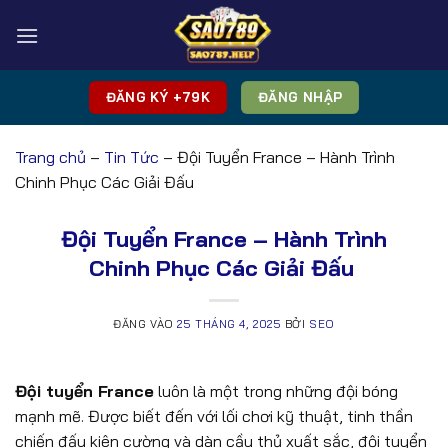
Bỏ
qua
nội
dung
ĐĂNG KÝ +79K
ĐĂNG NHẬP
Trang chủ
–
Tin Tức
–
Đội Tuyển France – Hành Trình
Chinh Phục Các Giải Đấu
Đội Tuyển France – Hành Trình
Chinh Phục Các Giải Đấu
ĐĂNG VÀO
25 THÁNG 4, 2025
BỞI
SEO
Đội tuyển France
luôn là một trong những đội bóng
mạnh mẽ. Được biết đến với lối chơi kỹ thuật, tinh thần
chiến đấu kiên cường và dàn cầu thủ xuất sắc, đội tuyển