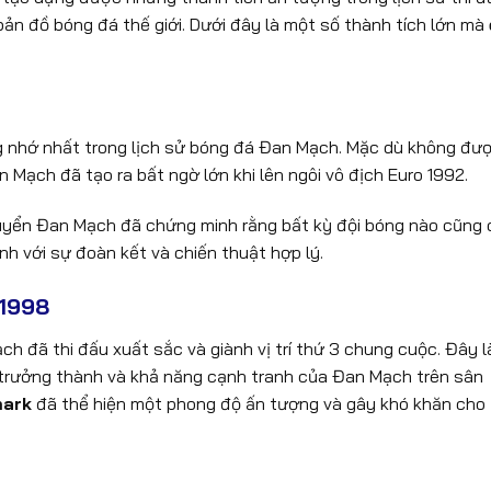
bản đồ bóng đá thế giới. Dưới đây là một số thành tích lớn mà
g nhớ nhất trong lịch sử bóng đá Đan Mạch. Mặc dù không đư
n Mạch đã tạo ra bất ngờ lớn khi lên ngôi vô địch Euro 1992.
tuyển Đan Mạch đã chứng minh rằng bất kỳ đội bóng nào cũng 
h với sự đoàn kết và chiến thuật hợp lý.
 1998
h đã thi đấu xuất sắc và giành vị trí thứ 3 chung cuộc. Đây l
 trưởng thành và khả năng cạnh tranh của Đan Mạch trên sân
mark
đã thể hiện một phong độ ấn tượng và gây khó khăn cho