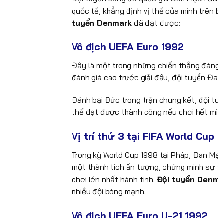
quốc tế, khẳng định vị thế của mình trên 
tuyển Denmark
đã đạt được:
Vô địch UEFA Euro 1992
Đây là một trong những chiến thắng đán
đánh giá cao trước giải đấu, đội tuyển Đa
Đánh bại Đức trong trận chung kết, đội 
thể đạt được thành công nếu chơi hết mìn
Vị trí thứ 3 tại FIFA World Cup
Trong kỳ World Cup 1998 tại Pháp, Đan Mạc
một thành tích ấn tượng, chứng minh sự
chơi lớn nhất hành tinh.
Đội tuyển Den
nhiều đội bóng mạnh.
Vô địch UEFA Euro U-21 1992