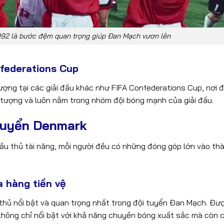
992 là bước đệm quan trọng giúp Đan Mạch vươn lên
nfederations Cup
ợng tại các giải đấu khác như FIFA Confederations Cup, nơi đ
 tượng và luôn nằm trong nhóm đội bóng mạnh của giải đấu.
 tuyển Denmark
u thủ tài năng, mỗi người đều có những đóng góp lớn vào th
a hàng tiền vệ
 thủ nổi bật và quan trọng nhất trong đội tuyển Đan Mạch. Đư
en không chỉ nổi bật với khả năng chuyền bóng xuất sắc mà còn 