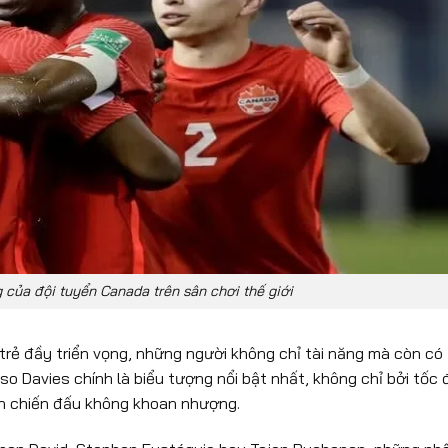
g của đội tuyển Canada trên sân chơi thế giới
rẻ đầy triển vọng, những người không chỉ tài năng mà còn có
nso Davies chính là biểu tượng nổi bật nhất, không chỉ bởi tốc 
ần chiến đấu không khoan nhượng.