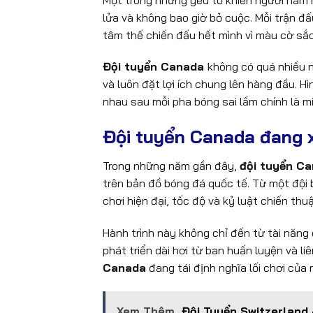
lửa và không bao giờ bỏ cuộc. Mỗi trận đấ
tâm thế chiến đấu hết mình vì màu cờ sắc
Đội tuyển Canada
không có quá nhiều n
và luôn đặt lợi ích chung lên hàng đầu. 
nhau sau mỗi pha bóng sai lầm chính là m
Đội tuyển Canada đang x
Trong những năm gần đây,
đội tuyển C
trên bản đồ bóng đá quốc tế. Từ một đội 
chơi hiện đại, tốc độ và kỷ luật chiến thu
Hành trình này không chỉ đến từ tài năng
phát triển dài hơi từ ban huấn luyện và
Canada
đang tái định nghĩa lối chơi của
Xem Thêm
Đội Tuyển Switzerland