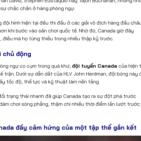
than David, Stephen Eustáquio hay Tajon Buchanan, những nh
à sự chắc chắn ở hàng phòng ngự.
đội hình hiện tại đều thi đấu ở các giải vô địch hàng đầu châ
n hơn khi bước vào sân chơi quốc tế. Nhờ đó, Canada giờ đây
, điều mà họ từng thiếu trong nhiều thập kỷ trước.
ơi chủ động
phòng ngự co cụm trong quá khứ,
đội tuyển Canada
của hiện t
hế trận. Dưới sự dẫn dắt của HLV John Herdman, đội bóng này 
ấy tốc độ, thể lực và kỹ thuật làm nền tảng.
ổi trạng thái nhanh đã giúp Canada tạo ra sự đột phá trước
 dám chơi sòng phẳng, thậm chí nhiều thời điểm lấn lướt trước
anada đầy cảm hứng của một tập thể gắn kết