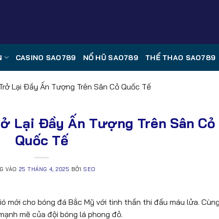
N
CASINO SAO789
NỔ HŨ SAO789
THỂ THAO SAO789
Trở Lại Đầy Ấn Tượng Trên Sân Cỏ Quốc Tế
rở Lại Đầy Ấn Tượng Trên Sân Cỏ
Quốc Tế
G VÀO
25 THÁNG 4, 2025
BỞI
SEO
ó mới cho bóng đá Bắc Mỹ với tinh thần thi đấu máu lửa. Cùn
mạnh mẽ của đội bóng lá phong đỏ.