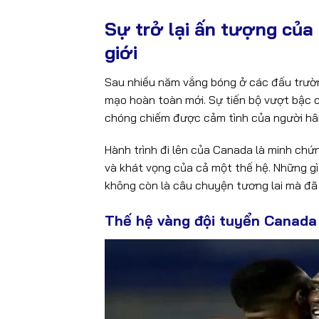
Sự trở lại ấn tượng của
giới
Sau nhiều năm vắng bóng ở các đấu trườ
mạo hoàn toàn mới. Sự tiến bộ vượt bậc c
chóng chiếm được cảm tình của người h
Hành trình đi lên của Canada là minh chứ
và khát vọng của cả một thế hệ. Những g
không còn là câu chuyện tương lai mà đã 
Thế hệ vàng đội tuyển Canada