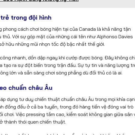
trẻ trong đội hình
g phong cách chơi bóng hiện tại của Canada là khả năng tận
u thủ. Với sự góp mặt của những cái tên như Alphonso Davies
sở hữu những mũi nhọn tốc độ bậc nhất thế giới.
 công nhanh, dồn dập ngay khi cướp được bóng. Đây không chỉ
tạo ra sự đột biến trong trận đấu. Sự tự tin và năng lượng tr
ông lớn và sẵn sàng chơi sòng phẳng dù đối thủ có là ai.
heo chuẩn châu Âu
 áp dụng tư duy chiến thuật chuẩn châu Âu trong mọi khía cạ
ình đồng đều ở cả ba tuyến, trong đó hàng tiền vệ đóng vai trò
lối chơi. Việc pressing tầm cao, kiểm soát không gian giữa sân 
ở thành thói quen chiến thuật.