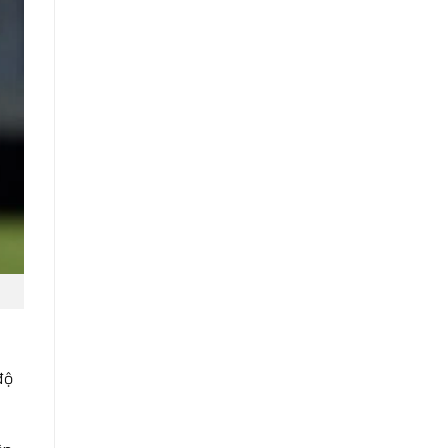
–
Quyết
Khám
Chinh
Phá
Phục
Bí
Jackpot
Mật
Giúp
Bạn
Giành
Chiến
Thắng
độ