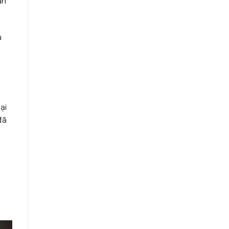
ân
u
ại
đã