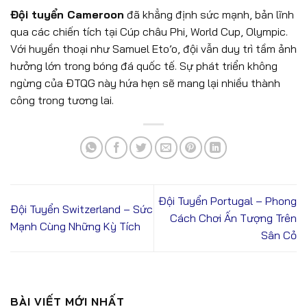
Đội tuyển Cameroon
đã khẳng định sức mạnh, bản lĩnh
qua các chiến tích tại Cúp châu Phi, World Cup, Olympic.
Với huyền thoại như Samuel Eto’o, đội vẫn duy trì tầm ảnh
hưởng lớn trong bóng đá quốc tế. Sự phát triển không
ngừng của ĐTQG này hứa hẹn sẽ mang lại nhiều thành
công trong tương lai.
Đội Tuyển Portugal – Phong
Đội Tuyển Switzerland – Sức
Cách Chơi Ấn Tượng Trên
Mạnh Cùng Những Kỳ Tích
Sân Cỏ
BÀI VIẾT MỚI NHẤT