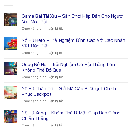
Game Bài Tài Xỉu – Sân Chơi Hấp Dẫn Cho Người
Yêu May Rủi
Chức năng bình luận bị tắt
ở
Game
Bài
Nổ Hũ Hero – Trải Nghiệm Đỉnh Cao Với Các Nhân
Tài
Vật Đặc Biệt
Xỉu
Chức năng bình luận bị tắt
ở
–
Nổ
Sân
Hũ
Quay Nổ Hũ – Trải Nghiệm Cơ Hội Thắng Lớn
Chơi
Hero
Hấp
Không Thể Bỏ Qua
–
Dẫn
Chức năng bình luận bị tắt
ở
Trải
Cho
Quay
Nghiệm
Người
Nổ
Nổ Hũ Thần Tài – Giải Mã Các Bí Quyết Chinh
Đỉnh
Yêu
Hũ
Cao
Phục Jackpot
May
–
Với
Rủi
Chức năng bình luận bị tắt
ở
Trải
Các
Nổ
Nghiệm
Nhân
Hũ
Nổ Hũ Xèng – Khám Phá Bí Mật Giúp Bạn Giành
Cơ
Vật
Thần
Hội
Chiến Thắng
Đặc
Tài
Thắng
Biệt
Chức năng bình luận bị tắt
ở
–
Lớn
Nổ
Giải
Không