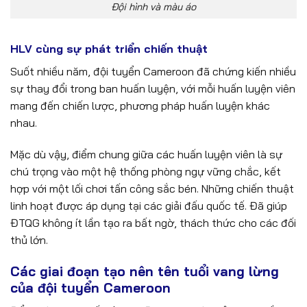
Đội hình và màu áo
HLV cùng sự phát triển chiến thuật
Suốt nhiều năm, đội tuyển Cameroon đã chứng kiến nhiều
sự thay đổi trong ban huấn luyện, với mỗi huấn luyện viên
mang đến chiến lược, phương pháp huấn luyện khác
nhau.
Mặc dù vậy, điểm chung giữa các huấn luyện viên là sự
chú trọng vào một hệ thống phòng ngự vững chắc, kết
hợp với một lối chơi tấn công sắc bén. Những chiến thuật
linh hoạt được áp dụng tại các giải đấu quốc tế. Đã giúp
ĐTQG không ít lần tạo ra bất ngờ, thách thức cho các đối
thủ lớn.
Các giai đoạn tạo nên tên tuổi vang lừng
của đội tuyển Cameroon