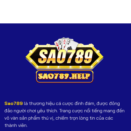
Hũ
Mã
Thể
Xèng
Các
Bỏ
–
Bí
Qua
Khám
Quyết
Phá
Chinh
Bí
Phục
Mật
Jackpot
Giúp
Bạn
Giành
Chiến
Thắng
Sao789
là thương hiệu cá cược đình đám, được đông
đảo người chơi yêu thích. Trang cược nổi tiếng mang đến
vô vàn sản phẩm thú vị, chiếm trọn lòng tin của các
thành viên.