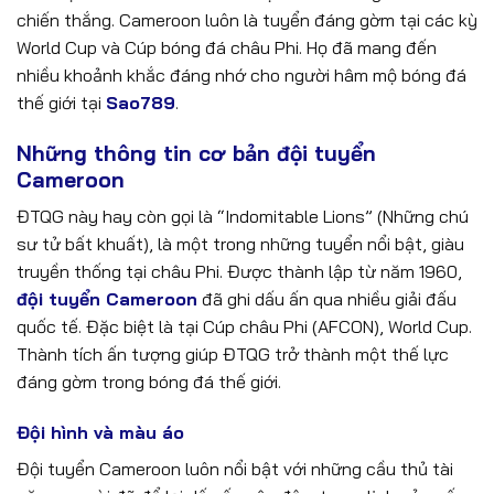
chiến thắng. Cameroon luôn là tuyển đáng gờm tại các kỳ
World Cup và Cúp bóng đá châu Phi. Họ đã mang đến
nhiều khoảnh khắc đáng nhớ cho người hâm mộ bóng đá
thế giới tại
Sao789
.
Những thông tin cơ bản đội tuyển
Cameroon
ĐTQG này hay còn gọi là “Indomitable Lions” (Những chú
sư tử bất khuất), là một trong những tuyển nổi bật, giàu
truyền thống tại châu Phi. Được thành lập từ năm 1960,
đội tuyển Cameroon
đã ghi dấu ấn qua nhiều giải đấu
quốc tế. Đặc biệt là tại Cúp châu Phi (AFCON), World Cup.
Thành tích ấn tượng giúp ĐTQG trở thành một thế lực
đáng gờm trong bóng đá thế giới.
Đội hình và màu áo
Đội tuyển Cameroon luôn nổi bật với những cầu thủ tài