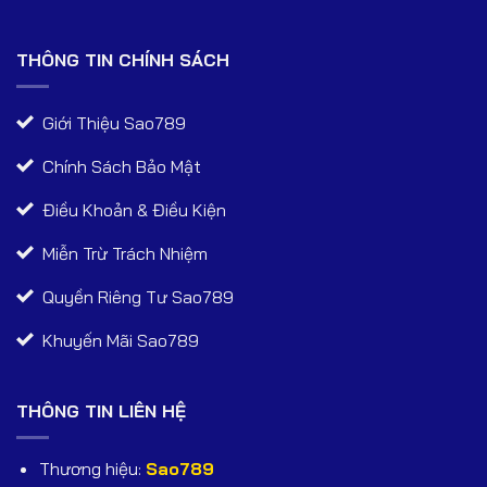
THÔNG TIN CHÍNH SÁCH
Giới Thiệu Sao789
Chính Sách Bảo Mật
Điều Khoản & Điều Kiện
Miễn Trừ Trách Nhiệm
Quyền Riêng Tư Sao789
Khuyến Mãi Sao789
THÔNG TIN LIÊN HỆ
Thương hiệu:
Sao789