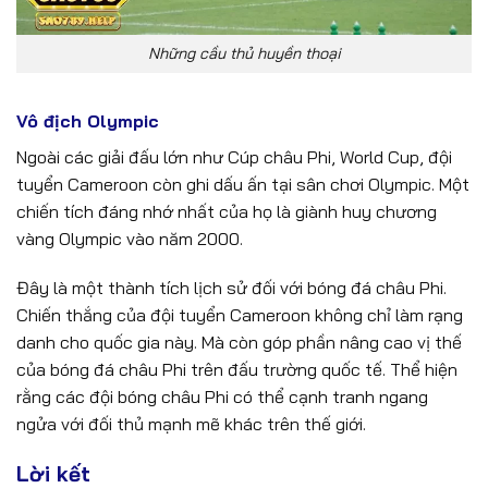
Những cầu thủ huyền thoại
Vô địch Olympic
Ngoài các giải đấu lớn như Cúp châu Phi, World Cup, đội
tuyển Cameroon còn ghi dấu ấn tại sân chơi Olympic. Một
chiến tích đáng nhớ nhất của họ là giành huy chương
vàng Olympic vào năm 2000.
Đây là một thành tích lịch sử đối với bóng đá châu Phi.
Chiến thắng của đội tuyển Cameroon không chỉ làm rạng
danh cho quốc gia này. Mà còn góp phần nâng cao vị thế
của bóng đá châu Phi trên đấu trường quốc tế. Thể hiện
rằng các đội bóng châu Phi có thể cạnh tranh ngang
ngửa với đối thủ mạnh mẽ khác trên thế giới.
Lời kết