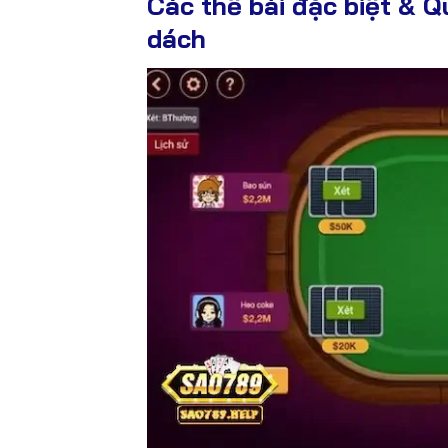
Các thế bài đặc biệt & Q
dách