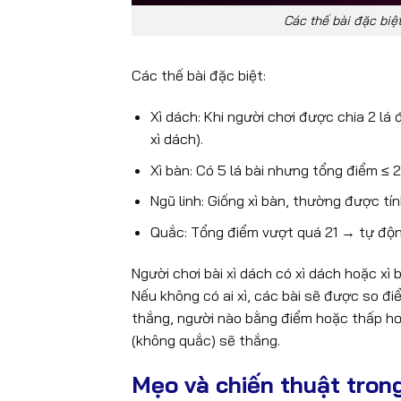
Các thế bài đặc biệ
Các thế bài đặc biệt:
Xì dách: Khi người chơi được chia 2 lá 
xì dách).
Xì bàn: Có 5 lá bài nhưng tổng điểm ≤ 2
Ngũ linh: Giống xì bàn, thường được tí
Quắc: Tổng điểm vượt quá 21 → tự độn
Người chơi bài xì dách có xì dách hoặc xì 
Nếu không có ai xì, các bài sẽ được so đi
thắng, người nào bằng điểm hoặc thấp hơn 
(không quắc) sẽ thắng.
Mẹo và chiến thuật trong