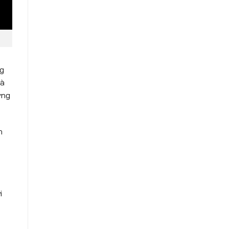
–
Quyết
Khám
Chinh
Phá
Phục
Bí
Jackpot
Mật
Giúp
Bạn
Giành
ng
Chiến
Thắng
là
ưng
n
i