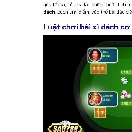
yếu tố may rủi pha lẫn chiến thuật tính to
dách
, cách tính điểm, các thế bài đặc b
Luật chơi bài xì dách c