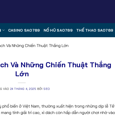
N
CASINO SAO789
NỔ HŨ SAO789
THỂ THAO SAO789
Dách Và Những Chiến Thuật Thắng Lớn
ách Và Những Chiến Thuật Thắng
Lớn
G VÀO
24 THÁNG 4, 2025
BỞI
SEO
kỳ phổ biến ở Việt Nam, thường xuất hiện trong những dịp lễ Tế
mang tính giải trí cao, xì dách còn hấp dẫn người chơi nhờ vào