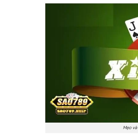
Mẹo và 