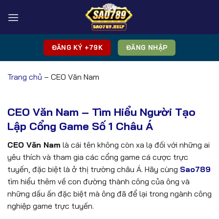
Bỏ
qua
nội
dung
ĐĂNG KÝ +79K
ĐĂNG NHẬP
Trang chủ
–
CEO Văn Nam
CEO Văn Nam – Tìm Hiểu Người Tạo
Lập Cổng Game Số 1 Châu Á
CEO Văn Nam
là cái tên không còn xa lạ đối với những ai
yêu thích và tham gia các cổng game cá cược trực
tuyến, đặc biệt là ở thị trường châu Á. Hãy cùng
Sao789
tìm hiểu thêm về con đường thành công của ông và
những dấu ấn đặc biệt mà ông đã để lại trong ngành công
nghiệp game trực tuyến.