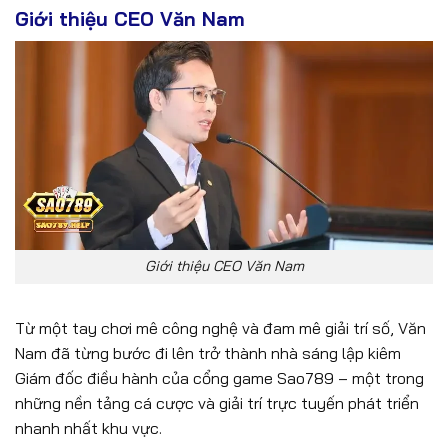
Giới thiệu CEO Văn Nam
Giới thiệu CEO Văn Nam
Từ một tay chơi mê công nghệ và đam mê giải trí số, Văn
Nam đã từng bước đi lên trở thành nhà sáng lập kiêm
Giám đốc điều hành của cổng game Sao789 – một trong
những nền tảng cá cược và giải trí trực tuyến phát triển
nhanh nhất khu vực.