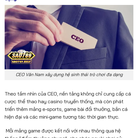
CEO Văn Nam xây dựng hệ sinh thái trò chơi đa dạng
Theo tầm nhìn của CEO, nền tảng không chỉ cung cấp cá
cược thể thao hay casino truyền thống, mà còn phát
triển thêm mảng e‑sports, game bài đổi thưởng, bắn cá
hiện đại và các mini‑game tương tác thời gian thực.
Mỗi mảng game được kết nối với nhau thông qua hệ