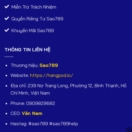
Miễn Trừ Trách Nhiệm
Quyền Riêng Tư Sao789
Khuyến Mãi Sao789
THÔNG TIN LIÊN HỆ
Thương hiệu:
Sao789
Website:
https://hangpod.io/
Địa chỉ: 239 Nơ Trang Long, Phường 12, Bình Thạnh, Hồ
Chí Minh, Việt Nam
Phone: 0909829682
CEO:
Văn Nam
Hastag: #sao789 #sao789help