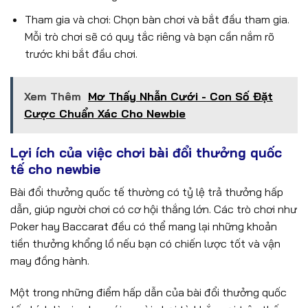
Tham gia và chơi: Chọn bàn chơi và bắt đầu tham gia.
Mỗi trò chơi sẽ có quy tắc riêng và bạn cần nắm rõ
trước khi bắt đầu chơi.
Xem Thêm
Mơ Thấy Nhẫn Cưới - Con Số Đặt
Cược Chuẩn Xác Cho Newbie
Lợi ích của việc chơi bài đổi thưởng quốc
tế cho newbie
Bài đổi thưởng quốc tế thường có tỷ lệ trả thưởng hấp
dẫn, giúp người chơi có cơ hội thắng lớn. Các trò chơi như
Poker hay Baccarat đều có thể mang lại những khoản
tiền thưởng khổng lồ nếu bạn có chiến lược tốt và vận
may đồng hành.
Một trong những điểm hấp dẫn của bài đổi thưởng quốc