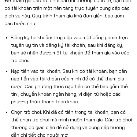
Để tham gia các trò chơi bài đổi thưởng quốc tế, bạn cần
có tài khoản trên một nền tảng trực tuyến cung cấp các
dịch vụ này. Quy trình tham gia khá đơn giản, bao gồm
các bước như:
Đăng ký tài khoản: Truy cập vào một cổng game trực
tuyến uy tín và đăng ký tài khoản, sau khi đăng ký,
bạn sẽ nhận được một tài khoản để tham gia vào các
trò chơi.
Nạp tiền vào tài khoản: Sau khi có tài khoản, bạn cần
nạp tiền vào tài khoản của mình để có thể tham gia
cược. Các phương thức nạp tiền có thể bao gồm thẻ
tín , chuyển khoản ngân hàng, ví điện tử hoặc các
phương thức thanh toán khác.
Chọn trò chơi: Khi đã có tiền trong tài khoản, bạn có
thể chọn trò chơi mà mình muốn tham gia. Các trò chơi
thường có giao diện dễ sử dụng và cung cấp hướng
dẫn chi tiết cho người mới.