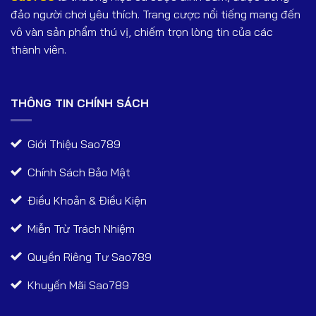
đảo người chơi yêu thích. Trang cược nổi tiếng mang đến
vô vàn sản phẩm thú vị, chiếm trọn lòng tin của các
thành viên.
THÔNG TIN CHÍNH SÁCH
Giới Thiệu Sao789
Chính Sách Bảo Mật
Điều Khoản & Điều Kiện
Miễn Trừ Trách Nhiệm
Quyền Riêng Tư Sao789
Khuyến Mãi Sao789