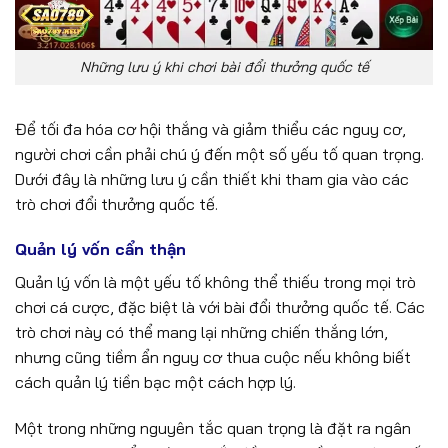
Những lưu ý khi chơi bài đổi thưởng quốc tế
Để tối đa hóa cơ hội thắng và giảm thiểu các nguy cơ,
người chơi cần phải chú ý đến một số yếu tố quan trọng.
Dưới đây là những lưu ý cần thiết khi tham gia vào các
trò chơi đổi thưởng quốc tế.
Quản lý vốn cẩn thận
Quản lý vốn là một yếu tố không thể thiếu trong mọi trò
chơi cá cược, đặc biệt là với bài đổi thưởng quốc tế. Các
trò chơi này có thể mang lại những chiến thắng lớn,
nhưng cũng tiềm ẩn nguy cơ thua cuộc nếu không biết
cách quản lý tiền bạc một cách hợp lý.
Một trong những nguyên tắc quan trọng là đặt ra ngân