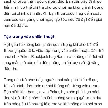
sách chơi cụ thể trước khi bắt đầu. Bạn cần xác định số
tiền mình có thể chi trả cho trò chơi mà không ảnh hưởng
đến tài chính cá nhân. Khi bạn thua cuộc, hãy kiểm soát
cảm xúc và ngừng chơi ngay lập tức nếu đã đạt đến giới
hạn đã đặt ra.
Tập trung vào chiến thuật
Một yếu tố không kém phần quan trọng khi chơi bài đổi
thưởng quốc tế là việc tập trung vào chiến thuật. Các trò
chơi như Poker, Blackjack hay Baccarat không chỉ đòi hỏi
may mắn mà còn cần đến những chiến lược và kỹ năng
đặc thù.
Trong các trò chơi này, người chơi cần phải hiểu rõ quy
tắc và cách tính toán cơ hội thắng của từng ván cược.
Đặc biệt, khi tham gia vào Poker, bạn cần phải học cách
đọc vị đối thủ, phân tích tình huống và ra quyết định dựa
trên các yếu tố như tỷ lệ cược và khả năng của bài mình