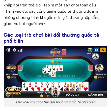
khắp nơi trên thế giới, tạo ra một sân chơi toàn cầu.
Thêm vào đó, các cổng game quốc tế thường đưa ra
những chương trình khuyến mãi, giải thưởng hấp dẫn,
giúp thu hút người chơi.
Các loại trò chơi bài đổi thưởng quốc tế
phổ biến
Các loại trò chơi bài đổi thưởng quốc tế phổ biến