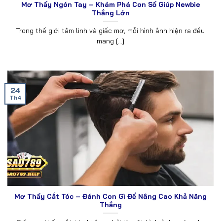
Mơ Thấy Ngón Tay – Khám Phá Con Số Giúp Newbie
Thắng Lớn
Trong thế giới tâm linh và giấc mơ, mỗi hình ảnh hiện ra đều
mang [...]
24
Th4
Mơ Thấy Cắt Tóc – Đánh Con Gì Để Nâng Cao Khả Năng
Thắng