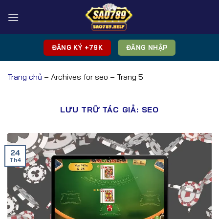
Bỏ
qua
nội
dung
ĐĂNG KÝ +79K
ĐĂNG NHẬP
Trang chủ
–
Archives for seo
–
Trang 5
LƯU TRỮ TÁC GIẢ:
SEO
24
Th4