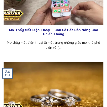
Mơ Thấy Mất Điện Thoại – Con Số Hấp Dẫn Nâng Cao
Chiến Thắng
Mơ thấy mất điện thoại là một trong những giấc mơ khá phổ
biến và [...]
24
Th4