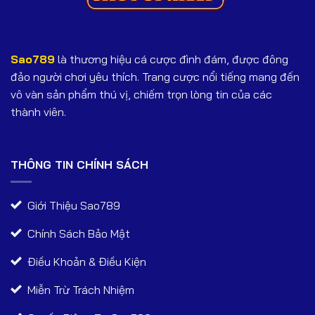
Sao789
là thương hiệu cá cược đình đám, được đông
đảo người chơi yêu thích. Trang cược nổi tiếng mang đến
vô vàn sản phẩm thú vị, chiếm trọn lòng tin của các
thành viên.
THÔNG TIN CHÍNH SÁCH
Giới Thiệu Sao789
Chính Sách Bảo Mật
Điều Khoản & Điều Kiện
Miễn Trừ Trách Nhiệm