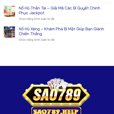
Quay
Nghiệm
Người
Nổ
Nổ Hũ Thần Tài – Giải Mã Các Bí Quyết Chinh
Đỉnh
Yêu
Hũ
Cao
Phục Jackpot
May
–
Với
Rủi
Chức năng bình luận bị tắt
ở
Trải
Các
Nổ
Nghiệm
Nhân
Hũ
Nổ Hũ Xèng – Khám Phá Bí Mật Giúp Bạn Giành
Cơ
Vật
Thần
Hội
Chiến Thắng
Đặc
Tài
Thắng
Biệt
Chức năng bình luận bị tắt
ở
–
Lớn
Nổ
Giải
Không
Hũ
Mã
Thể
Xèng
Các
Bỏ
–
Bí
Qua
Khám
Quyết
Phá
Chinh
Bí
Phục
Mật
Jackpot
Giúp
Bạn
Giành
Chiến
Thắng